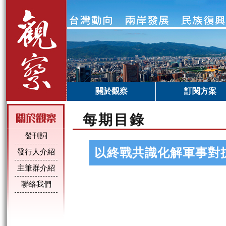
關於觀察
訂閱方案
每期目錄
發刊詞
以終戰共識化解軍事對
發行人介紹
主筆群介紹
聯絡我們