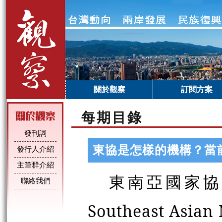
關於觀察
訂閱方案
每期目錄
發刊詞
東協是怎樣的機構？當
發行人介紹
主筆群介紹
東南亞國家協
聯絡我們
Southeast Asian