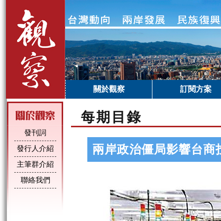
關於觀察
訂閱方案
每期目錄
發刊詞
兩岸政治僵局影響台商
發行人介紹
主筆群介紹
聯絡我們