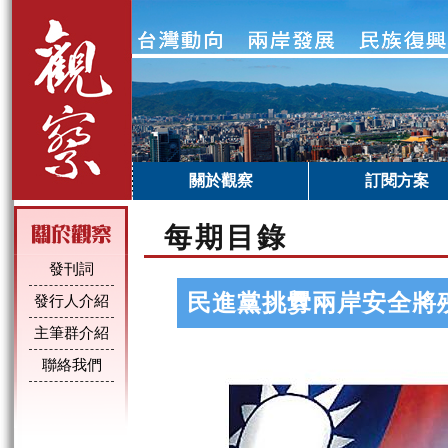
關於觀察
訂閱方案
每期目錄
發刊詞
民進黨挑釁兩岸安全將
發行人介紹
主筆群介紹
聯絡我們