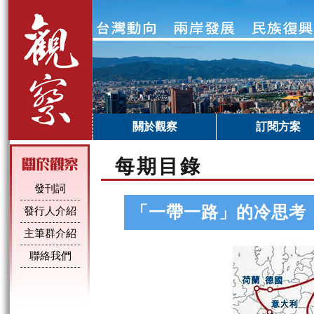
關於觀察
訂閱方案
每期目錄
發刊詞
「一帶一路」的冷思考
發行人介紹
主筆群介紹
聯絡我們