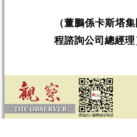
（董鵬係卡斯塔集
程諮詢公司總經理