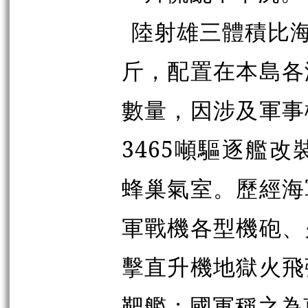
陸射雄三體積比海
斤，配置在本島各
數量，因涉及軍事
3465噸驅逐艦
蜂巢氣室。歷經海
軍戰機各型機砲、
擊直升機地獄火飛
靶艦；國軍稱之為