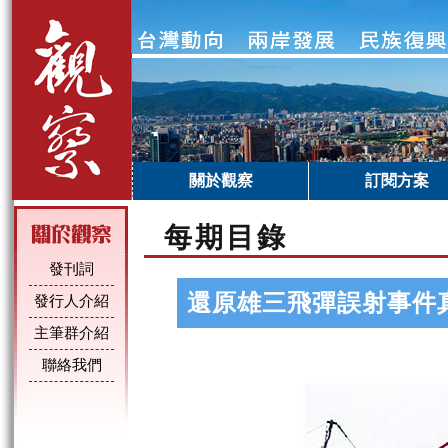
關於觀察
訂閱方案
每期目錄
發刊詞
還原雄三飛彈誤射事件
發行人介紹
主筆群介紹
聯絡我們