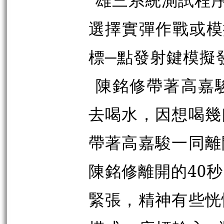
選擇實彈作戰或模
標─點發射鍵模擬
陳銘修帶著高嘉
去喝水，因想喝幾
帶著高嘉駿一同離
陳銘修離開的40
緊張，精神有些恍