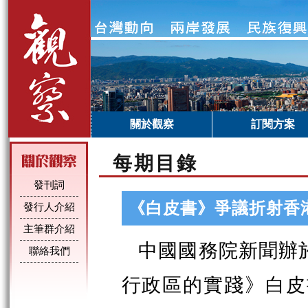
關於觀察
訂閱方案
每期目錄
發刊詞
《白皮書》爭議折射香
發行人介紹
主筆群介紹
中國國務院新聞辦於
聯絡我們
行政區的實踐》白皮