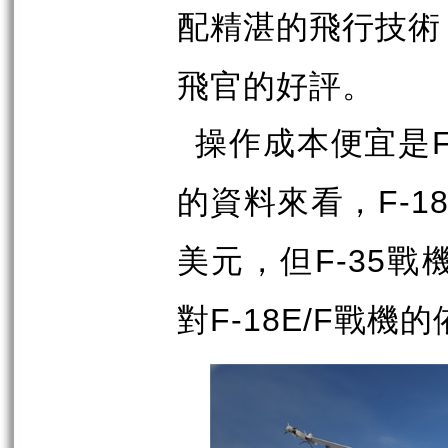
配精湛的飛行技術
飛官的好評。
操作成本便宜是
的資料來看，
F-1
美元，但
戰
F-35
對
戰機的
F-18E/F