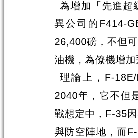
為增加「先進超
異公司的
F414-G
磅，不但可
26,400
油機，為僚機增加
理論上，
F-18E/
年，它不但
2040
戰想定中，
因
F-35
與防空陣地，而
F