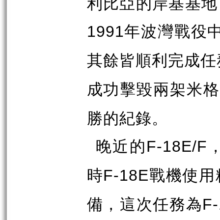
利比亞的岸基基地
年波灣戰役
1991
其餘皆順利完成任
成功擊毀兩架米格
勝的紀錄。
晚近的
F-18E/F
時
戰機使用
F-18E
備，這次任務為
F