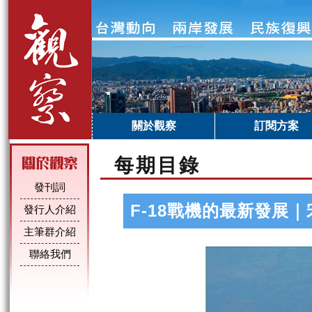
關於觀察
訂閱方案
每期目錄
發刊詞
F-18戰機的最新發展｜
發行人介紹
主筆群介紹
聯絡我們