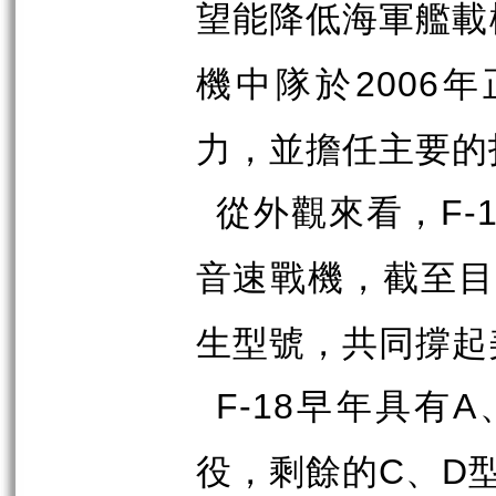
望能降低海軍艦載
機中隊於
年
2006
力，並擔任主要的
從外觀來看，
F-
音速戰機，截至
生型號，共同撐起
早年具有
F-18
A
役，剩餘的
、
C
D