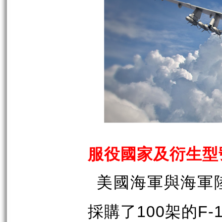
服役國家及衍生型
美國海軍與海軍
採購了
架的
100
F-