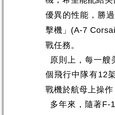
優異的性能，勝
擊機」
(A-7 Corsai
戰任務。
原則上，每一艘
個飛行中隊有
12
戰機於航母上操作
多年來，隨著
F-