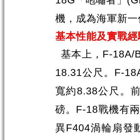
18G
(G
機，成為海軍新一
基本性能及實戰經
基本上，
F-18A/
公尺。
18.31
F-18
寬約
公尺。
8.38
磅。
戰機有
F-18
異
渦輪扇發
F404