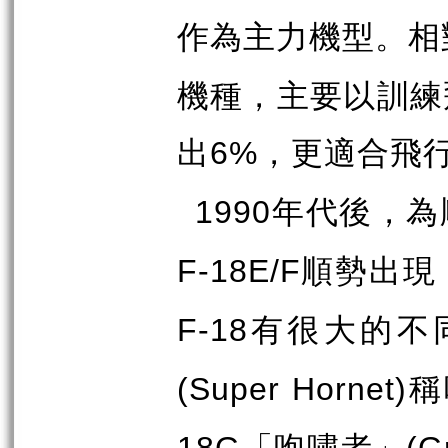
作為主力機型。相
機種，主要以訓練
出
，更適合飛
6%
年代後，為
1990
順勢出現
F-18E/F
有很大的不
F-18
稱
(Super Hornet)
「咆嘯者」