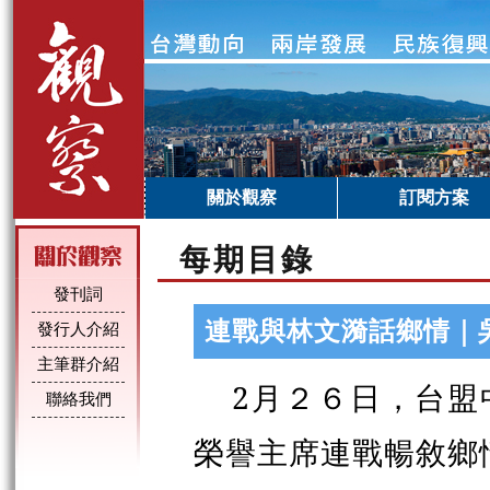
關於觀察
訂閱方案
每期目錄
發刊詞
連戰與林文漪話鄉情｜
發行人介紹
主筆群介紹
2月２６日，台盟
聯絡我們
榮譽主席連戰暢敘鄉