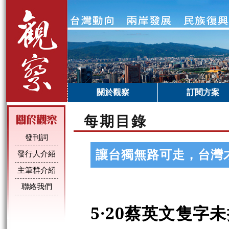
關於觀察
訂閱方案
每期目錄
發刊詞
讓台獨無路可走，台灣
發行人介紹
主筆群介紹
聯絡我們
5·20蔡英文隻