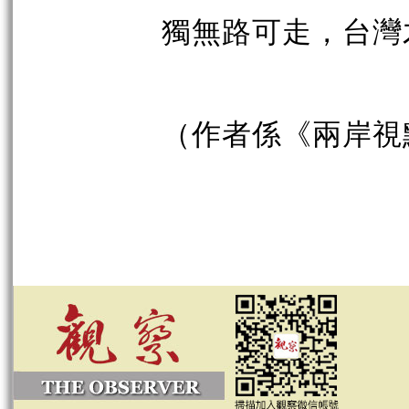
獨無路可走，台灣
（作者係《兩岸視