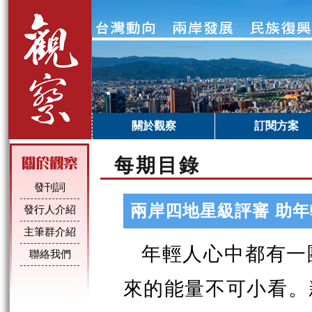
關於觀察
訂閱方案
每期目錄
發刊詞
兩岸四地星級評審 助
發行人介紹
主筆群介紹
年輕人心中都有一
聯絡我們
來的能量不可小看。