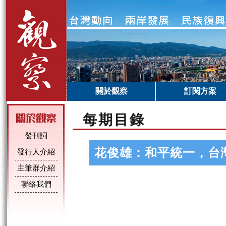
關於觀察
訂閱方案
每期目錄
發刊詞
花俊雄：和平統一，台
發行人介紹
主筆群介紹
聯絡我們