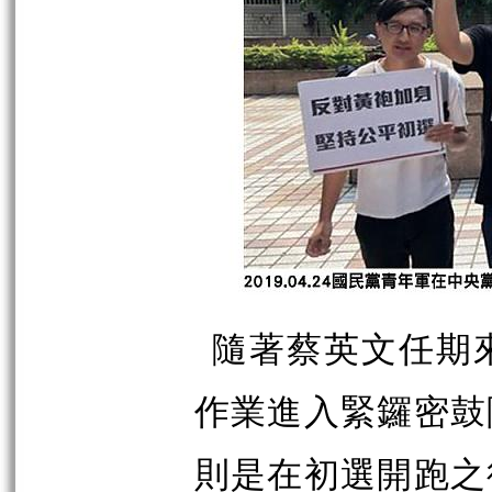
隨著蔡英文任期
作業進入緊鑼密鼓
則是在初選開跑之