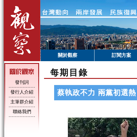
關於觀察
訂閱方案
每期目錄
發刊詞
蔡執政不力 兩黨初選
發行人介紹
主筆群介紹
聯絡我們