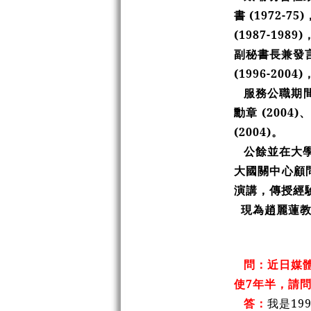
書 (1972
(1987-19
副秘書長兼發言
(1996-200
服務公職期間
勳章 (200
(2004)。
公餘並在大學
大國關中心顧問
演講，傳授經
現為趙麗蓮
問：近日媒
使7年半，請
答：
我是1