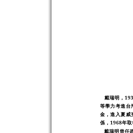
戴瑞明，19
等學力考進台
金，進入夏威
係，1968
戴瑞明曾任政