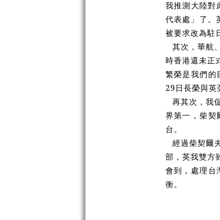
我推測大陸對
代表處」了。
被要求改為駐
其次，華航
時香港還未正
繁榮是我們的
29日長榮與
再其次，我
界第一，柴契
台。
經過柴契爾
部，英我雙方
會到，處理台
衡。