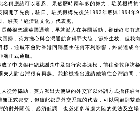
此名稱應該可以容忍。果然歷時兩年多的努力，駐英機構於19
英國開了先例，駐日、駐美機構先後於1992年底與1994
日、駐美「經濟暨文化」代表處。
、長榮很想跟英國通航，早就派人在英國活動，卻始終沒有
式回歸，英方擔心與台灣通航會得罪大陸，節外生枝。但我
目標，通航不會對香港回歸產生任何不利影響，終於達成台北
英亞航正式通航。
促成了中央銀行總裁謝森中及銀行家辜濂松，前往倫敦拜訪
爾夫人對台灣很有興趣。我趁機提出邀請她前往台灣訪問，她
夫人從旁協助，英方派出大使級的外交官以外調方式擔任駐
雖無正式邦交，但彼此都是外交系統的代表，可以照顧到雙
灣的對外關係，必須低調，也必須多考慮大陸的想法及立場