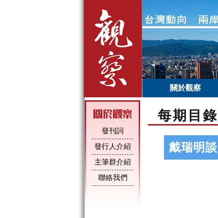
關於觀察
每期目錄
發刊詞
戴瑞明談
發行人介紹
主筆群介紹
聯絡我們