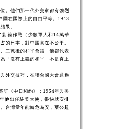
三位。他們那一代外交家都有強烈
國在國際上的自由平等。1943
的結果。
了對德作戰（少數軍人和14萬華
侵占的日本，對中國實在不公平。
戰、二戰後的和平會議，他都代表
認為「沒有正義的和平，不是真正
慧與外交技巧，在聯合國大會通過
簽訂《中日和約》；1954年與美
8年他出任駐美大使，很快就安排
統。台灣當年能轉危為安，葉公超