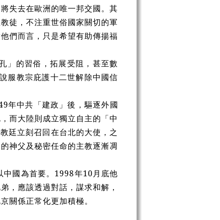
即將失去在歐洲的唯一邦交國。其
主教徒，不注重世俗國家關切的軍
對他們而言，只是希望有助傳揚福
祭孔」的習俗，拓展受阻，甚至數
，說服教宗庇護十二世解除中國信
49年中共「建政」後，驅逐外國
北，而大陸則成立獨立自主的「中
案，教廷立刻召回在台北的大使，之
來的神父及秘密任命的主教逐漸凋
國為首要。1998年10月底他
兄弟，應該透過對話，謀求和解，
北京關係正常化更加積極。