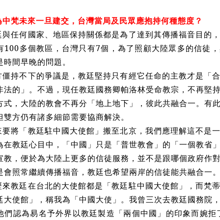
為中梵未來一旦建交，台灣當局及民眾應抱持何種態度？
廷與任何國家、地區保持關係都是為了達到其傳播福音目的
有100多個教區，台灣只有7個，為了照顧大陸眾多的信徒
是時間早晚的問題。
方僵持不下的爭議是，教廷堅持只有經它任命的主教才是「
非法的」。不過，現任教廷國務卿帕洛林受命教宗，不再堅
方式，大陸的教會不再分「地上地下」，彼此共融合一。有
但雙方仍有諸多細節需要協商解決。
來要將「教廷駐中國大使館」搬至北京，我們應理解這不是
為在教廷心目中，「中國」只是「普世教會」的「一個教省
宣教，便於為大陸上更多的信徒服務，並不是跟哪個政府作
是會照常繼續傳播福音，教廷也希望兩岸的信徒能共融合一
歷來教廷在台北的大使館都是「教廷駐中國大使館」，而梵
廷大使館」，稱我為「中國大使」。我曾三次去教廷國務院
他們認為易名予外界以教廷製造「兩個中國」的印象而婉拒了