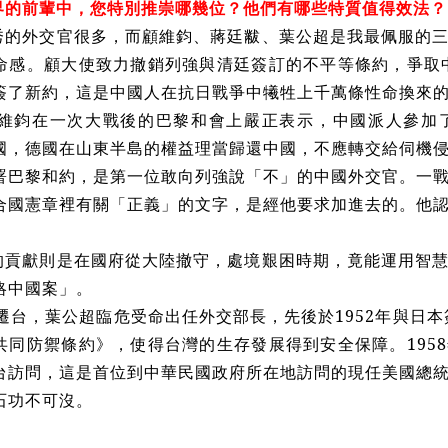
界的前輩中，您特別推崇哪幾位？他們有哪些特質值得效法？
秀的外交官很多，而顧維鈞、蔣廷黻、葉公超是我最佩服的
命感。顧大使致力撤銷列強與清廷簽訂的不平等條約，爭取中
簽了新約，這是中國人在抗日戰爭中犧牲上千萬條性命換來
，顧維鈞在一次大戰後的巴黎和會上嚴正表示，中國派人參加
國，德國在山東半島的權益理當歸還中國，不應轉交給伺機
署巴黎和約，是第一位敢向列強說「不」的中國外交官。一
合國憲章裡有關「正義」的文字，是經他要求加進去的。他
的貢獻則是在國府從大陸撤守，處境艱困時期，竟能運用智
略中國案」。
府遷台，葉公超臨危受命出任外交部長，先後於1952年與日本
共同防禦條約》，使得台灣的生存發展得到安全保障。195
台訪問，這是首位到中華民國政府所在地訪問的現任美國總
石功不可沒。