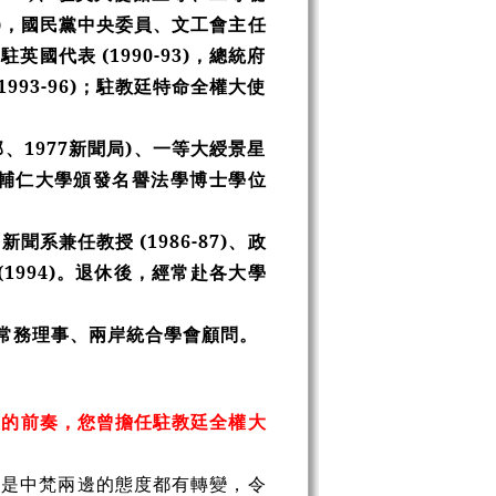
-87)，國民黨中央委員、文工會主任
、駐英國代表 (1990-93)，總統府
93-96)；駐教廷特命全權大使
、1977新聞局)、一等大綬景星
主教輔仁大學頒發名譽法學博士學位
聞系兼任教授 (1986-87)、政
 (1994)。退休後，經常赴各大學
常務理事、兩岸統合學會顧問。
交的前奏，您曾擔任駐教廷全權大
次是中梵兩邊的態度都有轉變，令