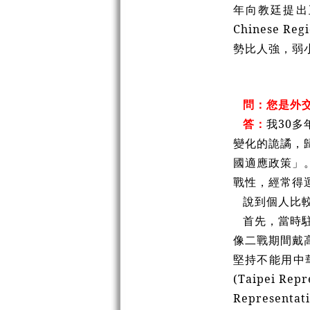
年向教廷提出
Chinese 
勢比人強，弱
問：您是外
答：
我30
變化的詭譎，
國適應政策」
戰性，經常得
說到個人比較
首先，當時駐
像二戰期間戴
堅持不能用中
(Taipei R
Represen