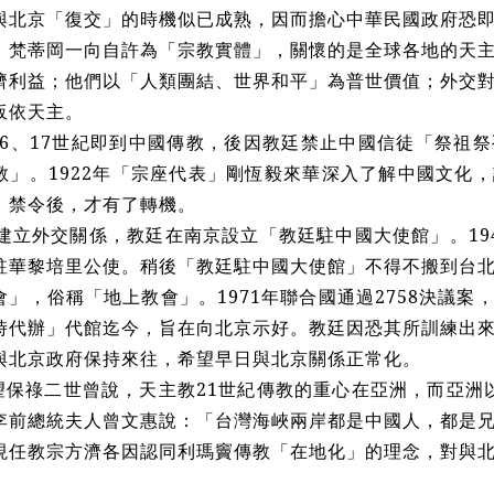
與北京「復交」的時機似已成熟，因而擔心中華民國政府恐
，梵蒂岡一向自許為「宗教實體」，關懷的是全球各地的天
濟利益；他們以「人類團結、世界和平」為普世價值；外交
皈依天主。
16、17世紀即到中國傳教，後因教廷禁止中國信徒「祭祖
教」。1922年「宗座代表」剛恆毅來華深入了解中國文化
」禁令後，才有了轉機。
梵建立外交關係，教廷在南京設立「教廷駐中國大使館」。19
駐華黎培里公使。稍後「教廷駐中國大使館」不得不搬到台
會」，俗稱「地上教會」。1971年聯合國通過2758決議
時代辦」代館迄今，旨在向北京示好。教廷因恐其所訓練出
與北京政府保持來往，希望早日與北京關係正常化。
保祿二世曾說，天主教21世紀傳教的重心在亞洲，而亞洲以中
李前總統夫人曾文惠說：「台灣海峽兩岸都是中國人，都是
現任教宗方濟各因認同利瑪竇傳教「在地化」的理念，對與