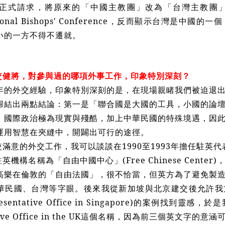
正式請求，將原來的「中國主教團」改為「台灣主教團
Regional Bishops' Conference，反而顯示台灣是
小的一方不得不遷就。
交健將，對參與過的哪項外事工作，印象特別深刻？
多年的外交經驗，印象特別深刻的是，在現場親睹我們被迫退
歸結出兩點結論：第一是「聯合國是大國的工具，小國的論
。國際政治極為現實與殘酷，加上中華民國的特殊境遇，因
運用智慧在夾縫中，開闢出可行的途徑。
滿意的外交工作，我可以談談在1990至1993年擔任駐英
英機構名稱為「自由中國中心」(Free Chinese Cent
高樂在倫敦的「自由法國」，很不恰當，但英方為了避免製
華民國、台灣等字眼。後來我從新加坡與北京建交後允許我
epresentative Office in Singapore)的案例找到
tative Office in the UK這個名稱，因為前三個英文