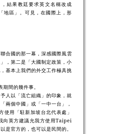
」，結果教廷要求英文名稱改成
中國的一個「地區」。可見，在國際上，形
出聯合國的那一幕，深感國際風雲
壇」，第二是「大國制定政策，小
此，基本上我們的外交工作極具挑
代表期間的幾件事。
er)，予人以「流亡組織」的印象，就
造「兩個中國」或「一中一台」，
方使用「駐新加坡台北代表處」
靈感，於是我向英方建議允我方使用Taipei
字的意涵可以是官方的，也可以是民間的。