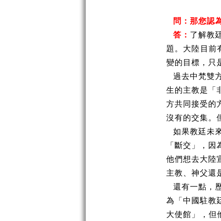
問：那您認
答：
了解教
題。大陸目前
變的目標，只
過去中梵雙
生的主教是「
方共同接受的
沒有的交集。
如果教廷未
「斷交」，因
他們想去大陸
主教、神父還
還有一點，
為「中國駐教
大使館」，但