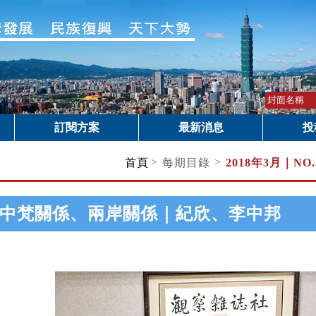
訂閱方案
最新消息
投
>
>
首頁
每期目錄
2018年3月｜
NO
中梵關係、兩岸關係｜紀欣、李中邦