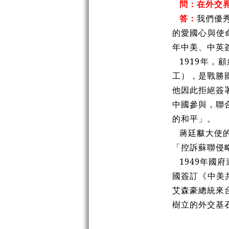
問：在外交
答：
我們優
的愛國心與使
年中美、中英
1919年
工），是戰勝
他因此拒絕簽
中國參與，聯
的和平」。
蔣廷黻大使
「控訴蘇聯侵
1949年國
國簽訂《中美
艾森豪總統來
樹立的外交基