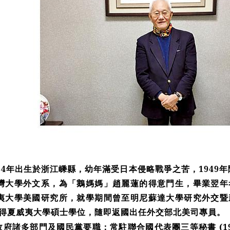
34年出生於浙江嵊縣，幼年滿受日本侵略戰爭之苦，1949年
灣大學外文系，為「鵝媽媽」趙麗蓮的得意門生，畢業翌年
夷大學美國研究所，就學期間曾至明尼蘇達大學研究外交暨
年取得夏威夷大學碩士學位，隨即返國出任外交部北美司專員。
府諸多部門及國民黨要職：常駐聯合國代表團三等秘書 (19