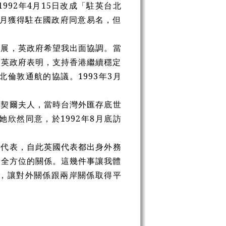
92年4月15日改成「駐英台北
年9月獲得駐在國政府同意易名，但
進展，英政府希望我出面協調。當
向英政府表明，支持香港繼續穩定
倫敦通航的協議。1993年3月
柴契爾夫人，當時台灣外匯存底世
欣然同意，於1992年8月底訪
台代表，自此英國代表都出身外務
邊全方位的關係。這幾件事讓我體
，讓對外關係跟兩岸關係取得平