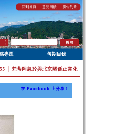
回到首頁
意見回饋
廣告刊登
稿專區
每期目錄
.55 │ 梵蒂岡急於與北京關係正常化
在 Facebook 上分享！