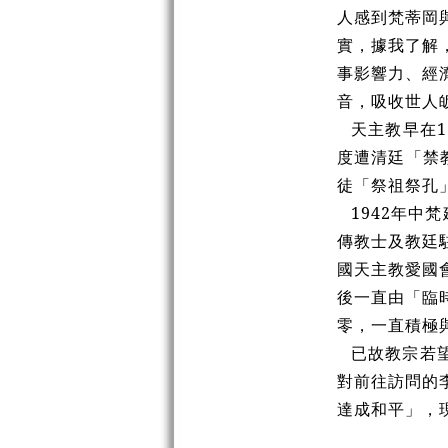
人感到梵蒂岡
實，據我了解
事影響力、經
音，吸收世人
天主教早在
度遭清廷「禁
徒「祭祖祭孔
1942年中
傳教士及教廷
國天主教愛國
後一直由「臨
零，一直積極
已故教宗若望
對前往訪問的
達成和平」，