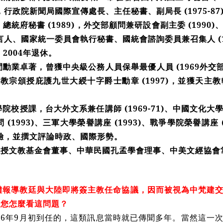
-75)，行政院新聞局國際宣傳處長、主任秘書、副局長 (1975
89)，總統府秘書 (1989)，外交部顧問兼研設會副主委 (1990)
人、國家統一委員會執行秘書、國統會諮詢委員兼召集人 (19
4)，2004年退休。
勳業卓著，曾獲中央級公務人員保舉最優人員 (1969外交部
4)、教宗頒授庇護九世大綬十字爵士勳章 (1997)，並獲天
院校授課，台大外文系兼任講師 (1969-71)、中國文化大學新
 (1993)、三軍大學榮譽講座 (1993)、戰爭學院榮譽講座
驗，並撰文評論時政、國際形勢。
教授文教基金會董事、中華民國孔孟學會理事、中美文經協會
體報導教廷與大陸即將簽主教任命協議，因而被視為中梵建
問您怎麼看這問題？
996年9月初到任的，這類訊息當時就已傳聞多年。當然這一