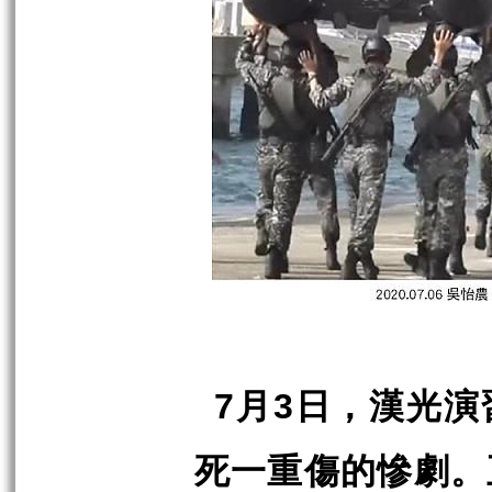
月
日，漢光演
7
3
死一重傷的慘劇。