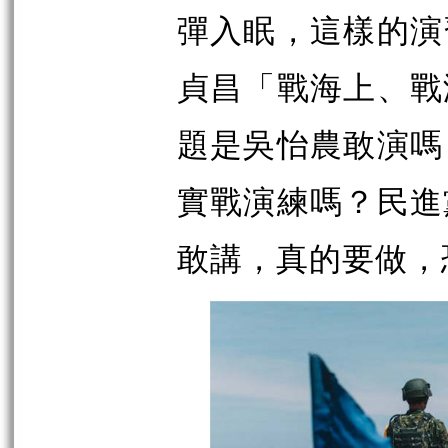
彈入眠，這樣的演
貞昌「戰海上、戰
題是吳怡農敢演嗎
實戰演練嗎？民進
敢講，真的要做，