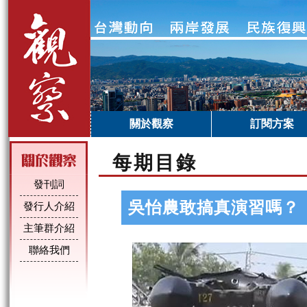
關於觀察
訂閱方案
每期目錄
發刊詞
吳怡農敢搞真演習嗎？
發行人介紹
主筆群介紹
聯絡我們