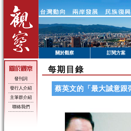
關於觀察
訂閱方案
每期目錄
發刊詞
蔡英文的「最大誠意跟
發行人介紹
主筆群介紹
聯絡我們