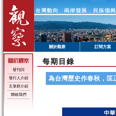
關於觀察
訂閱方案
每期目錄
發刊詞
為台灣歷史作春秋，匡
發行人介紹
主筆群介紹
聯絡我們