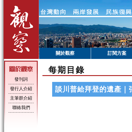
關於觀察
訂閱方案
每期目錄
發刊詞
談川普給拜登的遺產｜
發行人介紹
主筆群介紹
聯絡我們