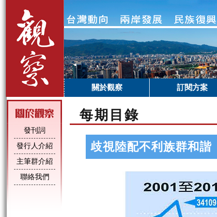
關於觀察
訂閱方案
每期目錄
發刊詞
歧視陸配不利族群和諧
發行人介紹
主筆群介紹
聯絡我們