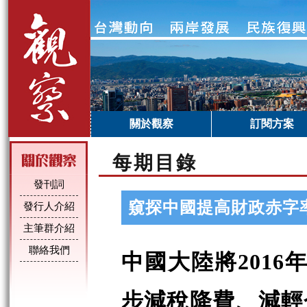
關於觀察
訂閱方案
每期目錄
發刊詞
窺探中國提高財政赤字
發行人介紹
主筆群介紹
聯絡我們
中國大陸將
2016
步減稅降費、減輕