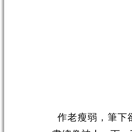
作老瘦弱，筆下