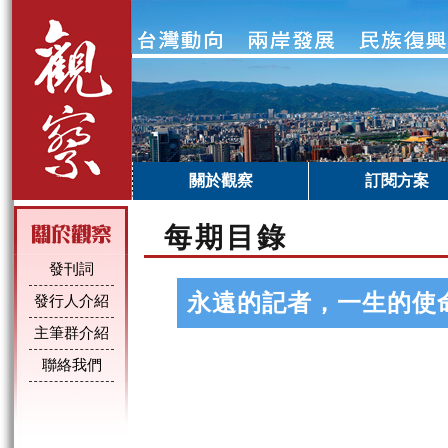
關於觀察
訂閱方案
每期目錄
發刊詞
永遠的記者，一生的使
發行人介紹
主筆群介紹
聯絡我們