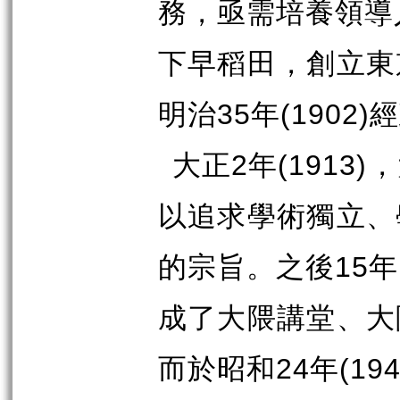
務，亟需培養領導
下早稻田，創立東
明治
35
年
(1902)
經
大正
2
年
(1913)
，
以追求學術獨立、
的宗旨。之後
15
年
成了大隈講堂、大
而於昭和
24
年
(194