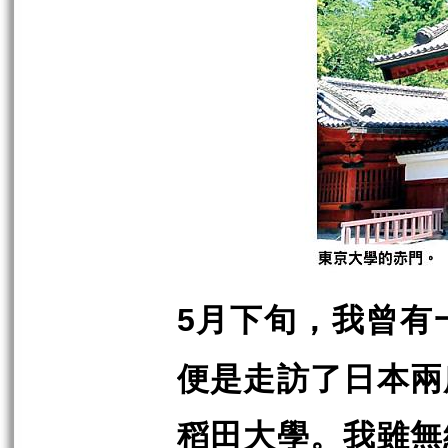
月下旬，我曾有
5
便是走訪了日本兩
稻田大學。我雖無