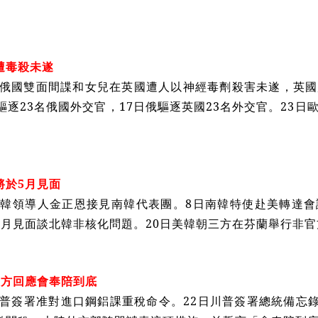
遭毒殺未遂
前俄國雙面間諜和女兒在英國遭人以神經毒劑殺害未遂，英
驅逐23名俄國外交官，17日俄驅逐英國23名外交官。23
將於5月見面
北韓領導人金正恩接見南韓代表團。8日南韓特使赴美轉達
5月見面談北韓非核化問題。20日美韓朝三方在芬蘭舉行非官
中方回應會奉陪到底
川普簽署准對進口鋼鋁課重稅命令。22日川普簽署總統備忘錄