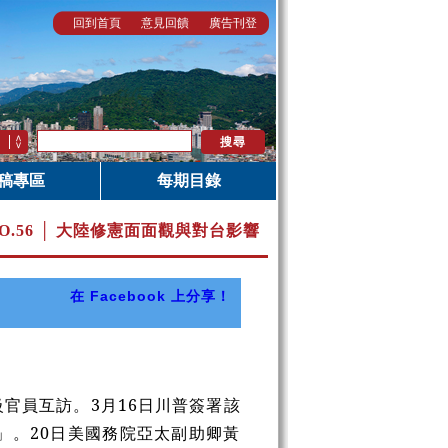
回到首頁
意見回饋
廣告刊登
稿專區
每期目錄
O.56 │ 大陸修憲面面觀與對台影響
在 Facebook 上分享！
官員互訪。3月16日川普簽署該
」。20日美國務院亞太副助卿黃