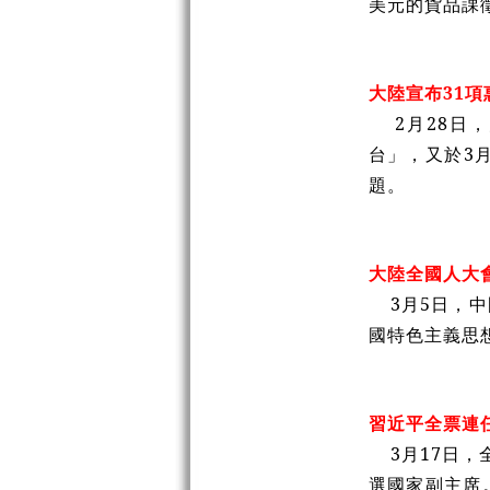
美元的貨品課
大陸宣布31項
2月28日
台」，又於3
題。
大陸全國人大
3月5日，
國特色主義思
習近平全票連
3月17日
選國家副主席