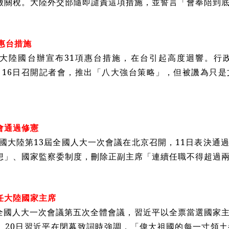
徵關稅。大陸外交部隨即譴責這項措施，並誓言「會奉陪到
惠台措施
，大陸國台辦宣布31項惠台措施，在台引起高度迴響。行
月16日召開記者會，推出「八大強台策略」，但被譏為只
會通過修憲
中國大陸第13屆全國人大一次會議在北京召開，11日表決通
想」、國家監察委制度，刪除正副主席「連續任職不得超過
任大陸國家主席
，全國人大一次會議第五次全體會議，習近平以全票當選國家
。20日習近平在閉幕致詞時強調，「偉大祖國的每一寸領