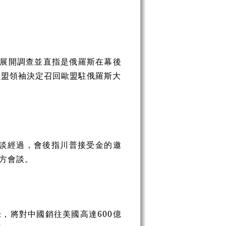
國展開調查並直指是俄羅斯在幕後
日歐盟領袖決定召回歐盟駐俄羅斯大
會談經過，會後指川普接受金的邀
方會談。
，將對中國銷往美國高達600億