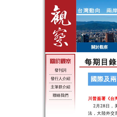
關於觀察
每期目錄
發刊詞
國際及兩
發行人介紹
主筆群介紹
聯絡我們
川普簽署《台
2月28日
法，大陸外交