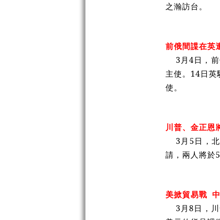
之瀚訪台。
前俄間諜在英
3月4日，
主使。14日英
使。
川普、金正恩
3月5日，
請，兩人將於
美掀貿易戰 
3月8日，