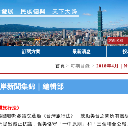
訂閱方案
最新消息
投
>
>
首頁
每期目錄
2018年4月｜
N
岸新聞集錦｜編輯部
灣旅行法》
，美國聯邦參議院通過《台灣旅行法》，鼓勵美台之間所有層級
部提出嚴正抗議，促美恪守「一中原則」和「三個聯合公報