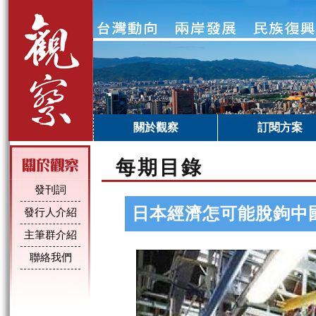
關於觀察
訂閱方案
每期目錄
發刊詞
日本經濟怎可能脫鉤中
發行人介紹
主筆群介紹
聯絡我們