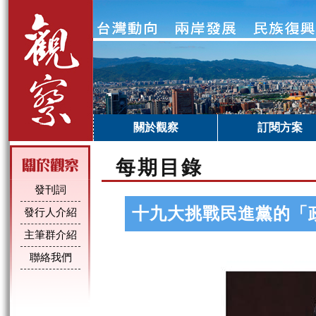
關於觀察
訂閱方案
每期目錄
發刊詞
十九大挑戰民進黨的「
發行人介紹
主筆群介紹
聯絡我們