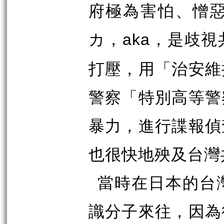
府極為害怕、憎
カ，
，是歧視
aka
打壓，用「治安維
警察「特別高等警
暴力，進行諜報偵
也很快地殃及台灣
當時在日本的台
識分子來往，因為