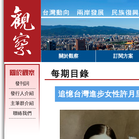
關於觀察
訂閱方案
每期目錄
發刊詞
追憶台灣進步女性許月
發行人介紹
主筆群介紹
聯絡我們