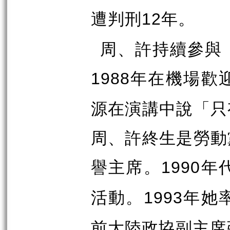
遭判刑
年。
12
周、許持續參與
年在機場歡
1988
源在演講中說「只
周、許終生是勞動
譽主席。
年
1990
活動。
年她
1993
前大陸政協副主席