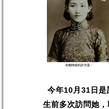
今年
月
日是
10
31
生前多次訪問她，