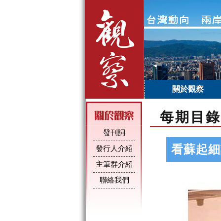
關於觀察
每期目錄
發刊詞
看蘇起細
發行人介紹
主筆群介紹
聯絡我們