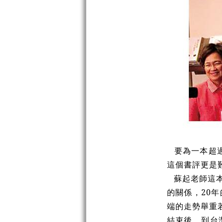
要為一本超過
這個書評更是
蘇起老師這
的關係，20
端的走勢舉重
結束後，到台