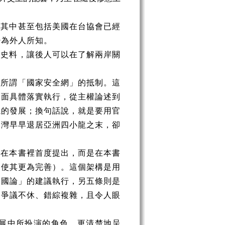
。其中甚至包括美國在台協會已經
少為外人所知。
的史料，讓後人可以在了解兩岸關
的所謂「國家安全網」的抵制。這
全面具體落實執行，從主權論述到
係的發展；換句話說，就是要用官
台灣早早退居亞洲四小龍之末，卻
非在本書裡首度提出，而是在本書
，使其更為完善）。這個架構是用
兩國論」的建議執行，另五條則是
期爭議不休、錯綜複雜，且令人眼
發展中所扮演的角色，更清楚地呈