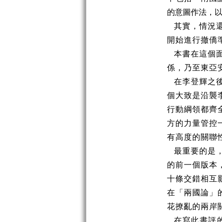
的意圖作法，
其實，情況
開始進行撤僑
本書在這個
係，乃至東亞
在李登輝之
個大致是沿襲
行動綱領都齊
方的力量管控
有高度的關聯
最重要的是
的前一個版本
十條交錯相互
在「兩國論」
花撩亂的兩岸
在寫此書評