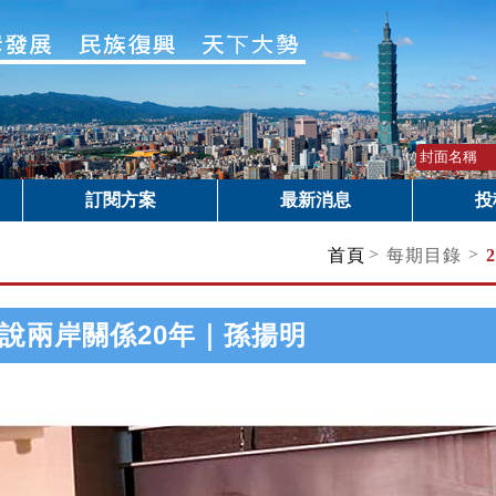
訂閱方案
最新消息
投
>
>
首頁
每期目錄
說兩岸關係20年｜孫揚明