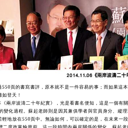
550頁的書寫書評，原本就不是一件容易的事；而如果這
難如登天！
本《兩岸波濤二十年紀實》，光是看書名便知，這是一個有
年的變化過程。蘇起老師則是因其兼俱學者與官員身分、縱
若輕地放在550頁中。無論如何，可以確定的是，在未來一
灣二度政黨輪替前，這一段時間內兩岸關係的變化，蘇起老