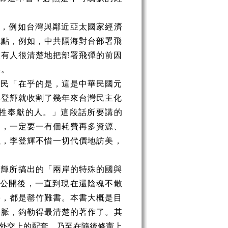
楚，例如台灣與鄰近亞太國家經濟
觀點，例如，中共隔海對台部署飛
沒有人很清楚地把部署飛彈的前因
美。
人民「在乎的是，這是中華民國元
李登輝就收割了幾年來台灣民主化
牲奉獻的人。」這段話所要講的
」，一定要一有個耗費再多資源、
以，李登輝不惜一切代價地訪美
，
登輝所搞出的「兩岸的特殊的國與
輝公開後，一直到現在還陰魂不散
害，都是罄竹難書。本書大概是目
去脈，
鈎
勒得最清楚的著作了。其
外交上的配套，乃至在隨後修憲上