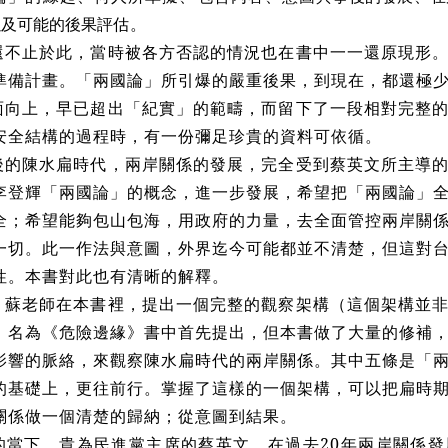
以及可能的後果評估。
還不止於此，當時被各方否認的情況也在書中一一還原現形
準備計畫。「兩國論」所引爆的嚴重後果，到現在，都還極
面向上，早已超出「紀實」的範疇，而留下了一段相對完整
安全結構的過程時，有一份彌足珍貴的資料可依循。
後的陳水扁時代，兩岸關係的發展，完全受到蔡英文所主導
李登輝「兩國論」的概念，進一步發展，希望把「兩國論」
全；希望能夠包山包海，用政府的力量，去全面管控兩岸關
一切。此一作法與意圖，外界迄今可能都並不清楚，但這對
性。本書對此也有清晰的解釋。
，蘇老師在本書裡，提出一個完整的觀察架構（這個架構並
，名為《危險邊緣》書中首先提出，但本書做了大量的修補
影響的脈絡，來觀察陳水扁時代的兩岸關係。其中五條是「
的基礎上，更往前行。掌握了這樣的一個架構，可以把扁時
關係做一個清楚的歸納；從意圖到結果。
的當下，貴為民進黨主席的蔡英文，在過去20年兩岸關係