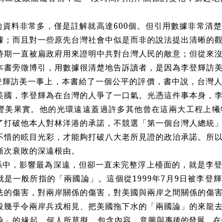
的資料非常多，僅是註解就高達600個。但引用數據非常清
據；而且對一些原先台灣社會中似是而非的說法提出清晰的
時期一直被扁政府用來證明中共對台灣人民的敵意；但從來
本書旁徵博引，用數據很清楚地告訴讀者，是因為李登輝訪
登輝訪美一事上，本書給了一個公平的評價，書中說，台灣
美國，李登輝為在台灣的人爭了一口氣。光憑這件事本身，
豐美果實。他的光環遠遠蓋過許多其他曾在這兩大工程上犧
了打破他本人對林洋港的承諾，不競選「第一個台灣人總統
不惜的眩目光彩，才能夠打破八大老所見證的政治承諾。所
漸次衰敗的深遠根由。
係中，影響最為深遠，但卻一直未完整浮上檯面的，就是李
就是一般所指的「兩國論」。這個從1999年7月9日被李登
法的傷害，對兩岸關係的傷害，對美國與兩岸之間關係的傷
段幾乎令兩岸兵戎相見、把美國拖下水的「兩國論」的來龍
論」的緣起、何人所草擬、包含內容
、
意圖
與事後的發展
、
在