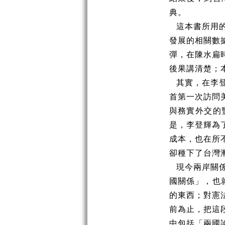
典。
這本書所用
發展的相關數
彈，在陳水扁
後果講清楚；
其實，在李
首第一次訪問
與務實外交的
是，李登輝為
成本，也在所
卻種下了台灣
現今兩岸關
國關係」，也
的東西；對憲
前為止，把這
中包括「兩國