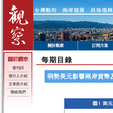
關於觀察
訂閱方案
每期目錄
發刊詞
弱勢美元影響兩岸貨幣
發行人介紹
主筆群介紹
聯絡我們