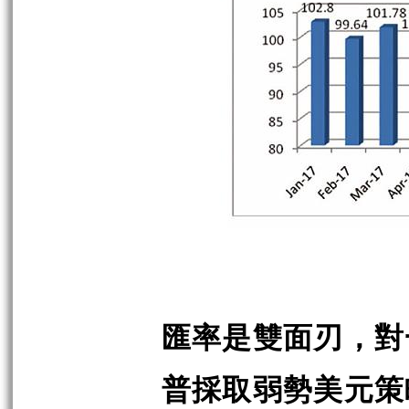
匯率是雙面刃，對
普採取弱勢美元策