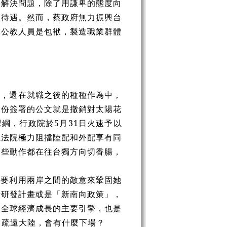
要解決問題，除了用謙卑的態度向
工待遇。然而，蔡政府無力振興台
軍公教人員是包袱，製造職業群體
題，還在就職之後的種種作為中，
二份簽署的公文就是撤銷對太陽花
綱，行政院於5月31日火速予以
立法院極力阻擋陸配和外配享有同
這些動作都在往台獨方向切香腸，
需要利用兩岸之間的敵意來鞏固她
新研發計畫或是「新南向政策」，
是全球經濟成長的主要引擎，也是
，疏遠大陸，會有什麼下場？