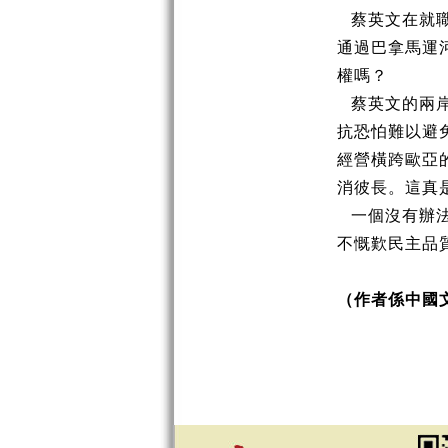
蔡英文在就
通過巴拿馬運
權嗎？
蔡英文的兩
抗恐怕難以避
經營橫跨歐亞
消彼長。這真
一個沒有辦
不慨歎民主品
（作者係中國