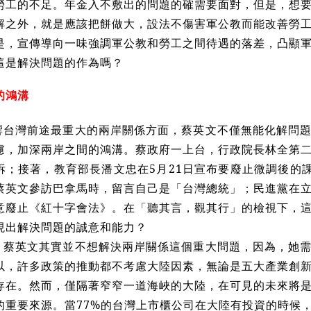
勞工的不足。年金入不敷出的問題的確需要面對，但是，想
解之外，就是應該把餅做大，設法不傷害軍公教而能改善勞
是，宣傳導向一味強調軍公教和勞工之間待遇的落差，凸顯
這是解決問題的作為嗎？
的鴻溝
響台灣前途最重大的兩岸關係方面，蔡英文不僅無能化解問
慮，加深兩岸之間的鴻溝。蔡政府一上台，行政院長林全第
訴；接著，教育部長潘文忠在5月21日宣布要廢止微調後的課
蔡英文參訪巴拿馬時，留言自己是「台灣總統」；民進黨在
意廢止《紅十字會法》。在「聽其言，觀其行」的檢視下，
現出解決問題的誠意和能力？
，蔡英文其實並不想解決兩岸關係這個重大問題，因為，她
以，許多政策的推動都不考慮大陸因素，無論是五大產業創
存在。然而，僅隔著窄窄一道海峽的大陸，在可見的未來將
的重要來源。當77%的台灣上市櫃公司在大陸有投資的時候