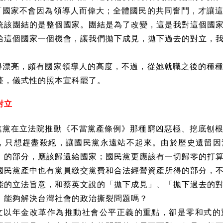
「國家不會因為領導人而偉大；全體國民的共同奮鬥，才讓
統該團結的是整個國家。團結是為了改變，這是我對這個國
給這個國家一個機會，讓我們拋下成見，拋下過去的對立，
得漂亮，頗有國家領導人的高度，不過，從她就職之後的種
藻，儀式性的照本宣科罷了。
對立
進黨在立法院推動《不當黨產條例》那種窮凶惡極、挖底刨
，只想趕盡殺絕，讓國民黨永遠站不起來。由於歷史遺留因
」的部分，應該歸還給國家；國民黨更應該有一切歸零的打
國民黨產中也有黨員繳交黨費和合法經營資產所得的部分，
能的立法旨意，和蔡英文說的「拋下成見」、「拋下過去的
，能夠解決台灣社會的政治撕裂問題嗎？
文以年金改革作為推動社會公平正義的重點，卻是零和式的