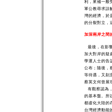
利，來補一般
軍公教尋求諒
灣的經濟，於
的分裂對立，
加深兩岸之間
最後，在影
加大對岸的疑
學運人士的告
公布；隨後，
等待遇，又刻
蔡英文何曾展
有觀察認為
的基本盤。所
都虛化大陸的
台灣經濟動能