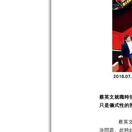
蔡英文就職時
只是儀式性的
蔡英
決問題。此時