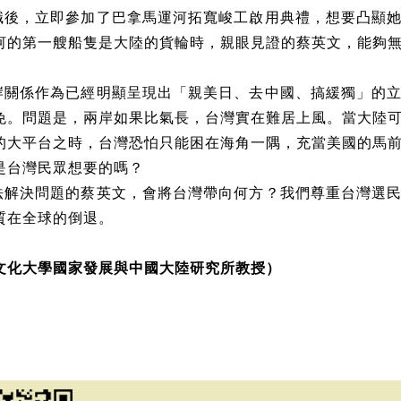
職後，立即參加了巴拿馬運河拓寬峻工啟用典禮，想要凸顯
河的第一艘船隻是大陸的貨輪時，親眼見證的蔡英文，能夠
岸關係作為已經明顯呈現出「親美日、去中國、搞緩獨」的
免。問題是，兩岸如果比氣長，台灣實在難居上風。當大陸
的大平台之時，台灣恐怕只能困在海角一隅，充當美國的馬
是台灣民眾想要的嗎？
法解決問題的蔡英文，會將台灣帶向何方？我們尊重台灣選
質在全球的倒退。
文化大學國家發展與中國大陸研究所教授）