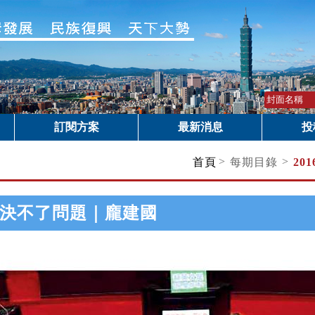
訂閱方案
最新消息
投
>
>
首頁
每期目錄
20
決不了問題｜龐建國