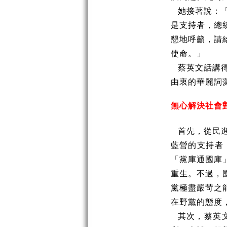
她接著說：
是支持者，總
懇地呼籲，請
使命。」
蔡英文話講
由衷的華麗詞
無心解決社會
首先，從民
藍營的支持者
「黨庫通國庫
重生。不過，
黨極盡嚴苛之
在野黨的態度
其次，蔡英