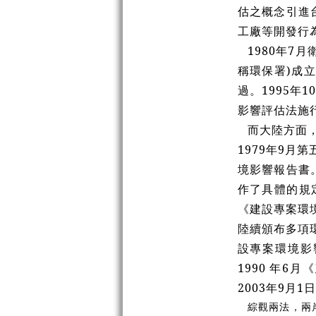
估之概念引進
工廠等開發行
1980年7
稱環保署)成
過。1995年
影響評估法施
而大陸方面
1979年9
境影響報告書
作了具體的規
《建設專案環
陸續頒布多項環
設專案環境影
1990 年6
2003年9月
綜觀兩法，兩