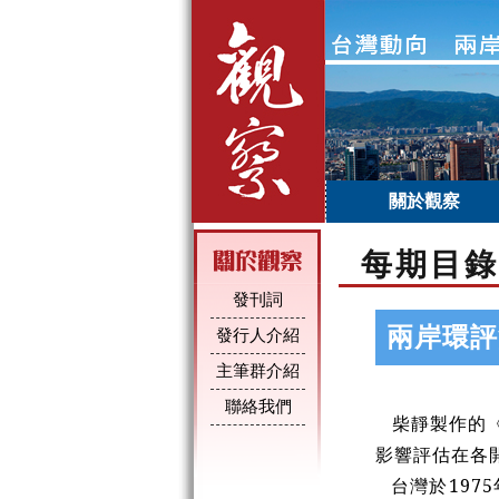
關於觀察
每期目錄
發刊詞
兩岸環評
發行人介紹
主筆群介紹
聯絡我們
柴靜製作的《
影響評估在各
台灣於19