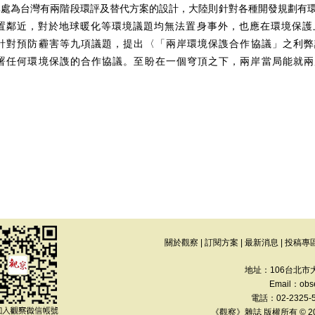
異處為台灣有兩階段環評及替代方案的設計，大陸則針對各種開發規劃有
置鄰近，對於地球暖化等環境議題均無法置身事外，也應在環境保護上聯
針對預防霾害等九項議題，提出〈「兩岸環境保
謢
合作協議」之利弊
署任何環境保
謢
的合作協議。至盼在一個穹頂之下，兩岸當局能就兩
關於觀察
|
訂閱方案
|
最新消息
|
投稿專
地址：106台北市
Email：
obs
電話：02-2325-
《觀察》雜誌 版權所有 © 2013 Th