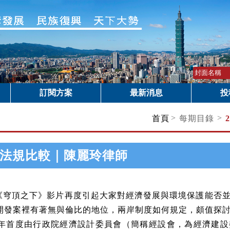
訂閱方案
最新消息
投
>
>
首頁
每期目錄
法規比較｜陳麗玲律師
穹頂之下》影片再度引起大家對經濟發展與環境保護能否並
開發案裡有著無與倫比的地位，兩岸制度如何規定，頗值探
75年首度由行政院經濟設計委員會（簡稱經設會，為經濟建