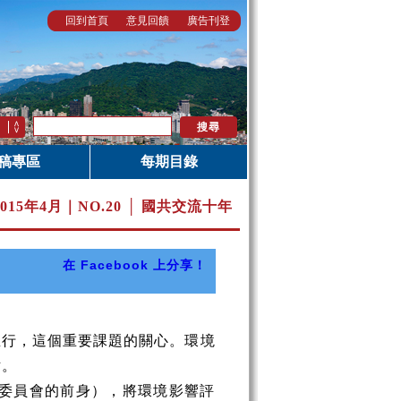
回到首頁
意見回饋
廣告刊登
稿專區
每期目錄
2015年4月｜
NO.20 │ 國共交流十年
在 Facebook 上分享！
行，這個重要課題的關心。環境
討。
設委員會的前身），將環境影響評