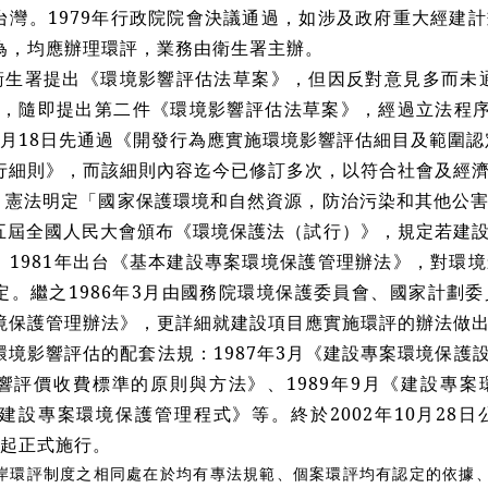
台灣。1979年行政院院會決議通過，如涉及政府重大經建
為，均應辦理環評，業務由衛生署主辦。
月衛生署提出《環境影響評估法草案》，但因反對意見多而未通
立，隨即提出第二件《環境影響評估法草案》，經過立法程序，
10月18日先通過《開發行為應實施環境影響評估細目及範圍認
行細則》，而該細則內容迄今已修訂多次，以符合社會及經
，憲法明定「國家保護環境和自然資源，防治污染和其他公
月第五屆全國人民大會頒布《環境保護法（試行）》，規定若建
。1981年出台《基本建設專案環境保護管理辦法》，對環
定。繼之1986年3月由國務院環境保護委員會、國家計劃
境保護管理辦法》，更詳細就建設項目應實施環評的辦法做
境影響評估的配套法規：1987年3月《建設專案環境保護設
響評價收費標準的原則與方法》、1989年9月《建設專
月《建設專案環境保護管理程式》等。終於2002年10月2
1日起正式施行。
岸環評制度之相同處在於均有專法規範、個案環評均有認定的依據