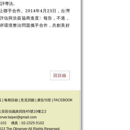
環評專法。
手合作。2014年4月23日，台灣
評估與洽簽協商進度〉報告，不過，
岸環境整治問題攜手合作，共創美好
回目錄
區
|
每期目錄
|
意見回饋
|
廣告刊登
|
FACEBOOK
大安區信義路四段45號10樓之2
erver.taipei@gmail.com
5101 傳真：02-2325-5102
e Observer All Rights Reserved.