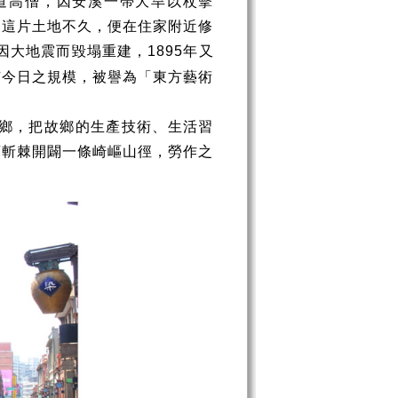
道高僧，因安溪一帶大旱以杖擊
墾這片土地不久，便在住家附近修
因大地震而毀塌重建，
年又
1895
有今日之規模，被譽為「東方藝術
鄉，把故鄉的生產技術、生活習
荊斬棘開闢一條崎嶇山徑，勞作之