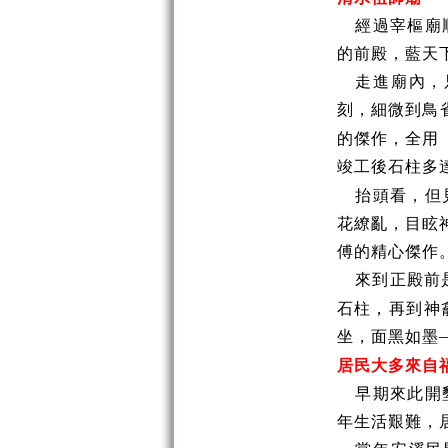
經過宰樞廟
的前殿，藍天
走進廟內，
刻，細微到鳥
的傑作，全用
竣工後石柱多
抬頭看，但
花繚亂，目眩
傅的精心傑作
來到正殿前
石柱，再到神
坐，面黑如墨
居民大多來自
早期來此開
年生活艱難，