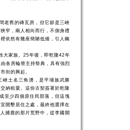
間老舊的磚瓦房，但它卻是三峽
其狹窄，兩人相向而行，不側身禮
弄裡依然有幾座簡陋低矮，引人幽
姓大家族。
年後，即乾隆
年
25
42
三由各房輪替主持祭典，具有強烈
落市街的興起。
三峽土名三角湧，是平埔族武勝
並交納租粟。這份古契簽署於乾隆
成至少四個原住民部落，但這塊
適宜開墾居住之處，最終他選擇在
族人捕鹿的那片荒野中，從李國開