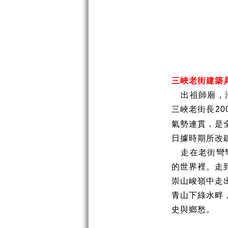
三峽老街建築
出祖師廟，
三峽老街長
20
氣勢連貫，是
日據時期所改
走在老街彎
的世界裡。走
崇山峻嶺中走
青山下綠水畔
史與鄉愁。