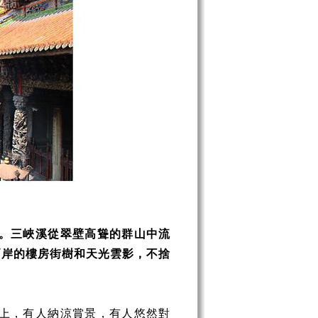
。三峽溪從翠壁高聳的群山中流
兩岸的樓房街樹和天光雲影，不捨
上，有人納涼賞景，有人悠然對