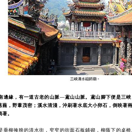
南邊緣，有一道古老的山脈—鳶山山脈。鳶山腳下便是三峽
蔥蘢，野葦茂密；溪水清淺，沖刷著水底大小卵石，倒映著
淌著。
是垂柳掩映的清水街，窄窄的街面石板鋪砌，柳蔭下的桌椅