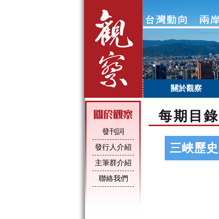
關於觀察
每期目錄
發刊詞
三峽歷史
發行人介紹
主筆群介紹
聯絡我們