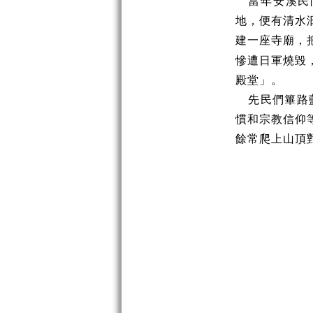
當年安溪民
地，便有清水
建一座寺廟，
慘遭日軍燒毀
殿堂」。
先民們篳路
慣和宗教信仰
餘常爬上山頂