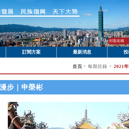
訂閱方案
最新消息
投
>
>
首頁
每期目錄
2021
漫步｜申榮彬