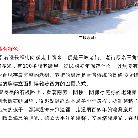
具有特色
沿右邊長福街向後走十幾米，便是三峽老街。老街原名三角
多米，有
多間老街屋，從民國初年保存至今，雖然沒有
0
100
全台現存最完整的老街。老街的街屋是台灣傳統的長條形店
建的牌樓立面則摻雜著西方的巴羅克式。
彎長長的石板路上，看著兩旁一間接一間保存完好的老建築
到老街盡頭回望，從起點到終點不過半小時路程，我卻穿越
出來的孩子，漂洋過海來到這裡，走過兩百多年的滄桑歲月
，曬著海島的陽光，聽著太平洋的濤聲，安享悠閒時光，在