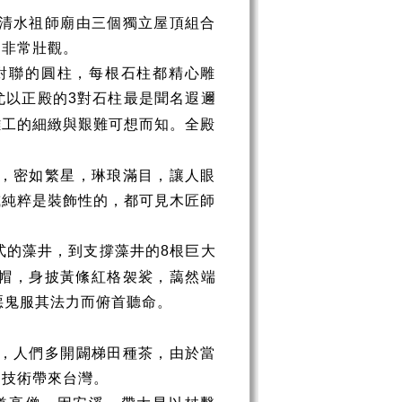
清水祖師廟由三個獨立屋頂組合
，非常壯觀。
對聯的圓柱，每根石柱都精心雕
尤以正殿的
對石柱最是聞名遐邇
3
雕工的細緻與艱難可想而知。全殿
，密如繁星，琳琅滿目，讓人眼
或純粹是裝飾性的，都可見木匠師
式的藻井，到支撐藻井的
根巨大
8
帽，身披黃絛紅格袈裟，藹然端
惡鬼服其法力而俯首聽命。
，人們多開闢梯田種茶，由於當
的技術帶來台灣。