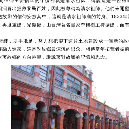
間信仰主要信奉的守護神就是清水祖師，傳說這是一位得
汩汩冒出拯救黎民百姓，因此被尊稱為清水祖師。他們來開
把故鄉的信仰安放其中，這就是清水祖師廟的前身。
年
1833
，再度重建，光復後，由台灣著名畫家李梅樹主持擴建，而
藍縷，胼手胝足，努力想把腳下這片土地建設成一個新的故
等融入進來，這是對故鄉最深沉的思念。相傳當年拓荒者披
對著故鄉的方向眺望，訴說著對故鄉的記憶和思念。