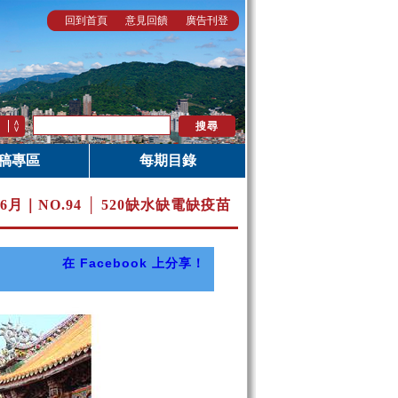
回到首頁
意見回饋
廣告刊登
稿專區
每期目錄
年6月｜
NO.94 │ 520缺水缺電缺疫苗
在 Facebook 上分享！