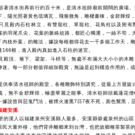
順著清水街再前行約百十米，是清水祖師廟前開闊的廣場。
下，陽光照著黃色琉璃瓦，飛簷翹角，雕樑畫棟，金碧輝煌
只見殿內石柱林立，有雙龍柱、單龍柱、花鳥柱以及附有
雀的羽尾爪尖、花葉的脈絡紋路，都匠心獨運，一絲不苟，
「內枝外葉」的雕法，據說每根都得花去一千多個工作天，
達
根，進入殿內真如進入石柱的迷宮。
166
見殿頂、簷下、梁架、斗栱等，無處不布滿大大小小的木雕
神迷。每一部分都值得細加觀賞，無論是起到構造作用的，
。
是供奉清水祖師的殿堂，各種雕飾特別講究，從最上方迴旋
龕，無不金碧輝煌，極盡華麗之能事。清水祖師頭戴蓮花僧
—據說曾與惡鬼鬥法，被煙火連熏
日
夜不死，面色黧黑，
7
7
福建安溪
墾的漢人以福建泉州安溪縣人最多。安溪縣僻處泉州的山區
居民大量外移，他們背井離鄉來到台灣，也把故鄉種茶製茶