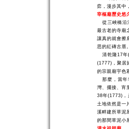
弈，漫步其中
宰樞廟歷史悠
從三峽橋沿
最古老的寺廟
讓真的就會擦
思的紅磚古厝
清乾隆
年
17
，聚居
(1777)
的宗親廟宇色
那麼，當年
灣、擺接、宵
年
，
38
(1773)
土地依然是一
溪畔建所草泥
的那間草泥小
清水祖師廟