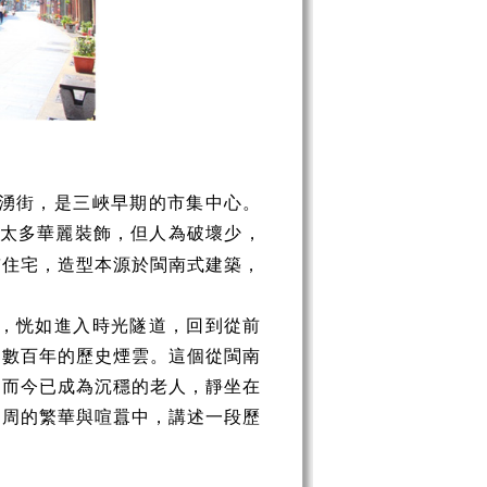
湧街，是三峽早期的市集中心。
太多華麗裝飾，但人為破壞少，
鋪住宅，造型本源於閩南式建築，
，恍如進入時光隧道，回到從前
了數百年的歷史煙雲。這個從閩南
，而今已成為沉穩的老人，靜坐在
四周的繁華與喧囂中，講述一段歷