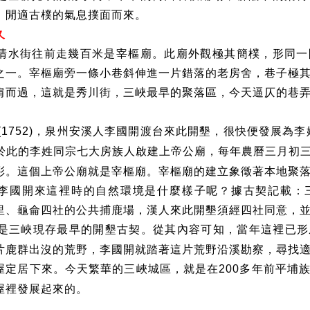
，閒適古樸的氣息撲面而來。
久
清水街往前走幾百米是宰樞廟。此廟外觀極其簡樸，形同一
之一。宰樞廟旁一條小巷斜伸進一片錯落的老房舍，巷子極
肩而過，這就是秀川街，三峽最早的聚落區，今天逼仄的巷
。
，泉州安溪人李國開渡台來此開墾，很快便發展為李
(1752)
於此的李姓同宗七大房族人啟建上帝公廟，每年農曆三月初
彩。這個上帝公廟就是宰樞廟。宰樞廟的建立象徵著本地聚
李國開來這裡時的自然環境是什麼樣子呢？據古契記載：
里、龜侖四社的公共捕鹿場，漢人來此開墾須經四社同意，
是三峽現存最早的開墾古契。從其內容可知，當年這裡已形
片鹿群出沒的荒野，李國開就踏著這片荒野沿溪勘察，尋找
屋定居下來。今天繁華的三峽城區，就是在
多年前平埔
200
屋裡發展起來的。