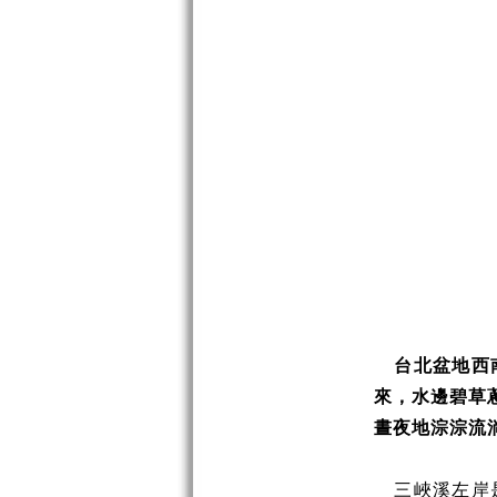
台北盆地西
來，水邊碧草
晝夜地淙淙流
三峽溪左岸