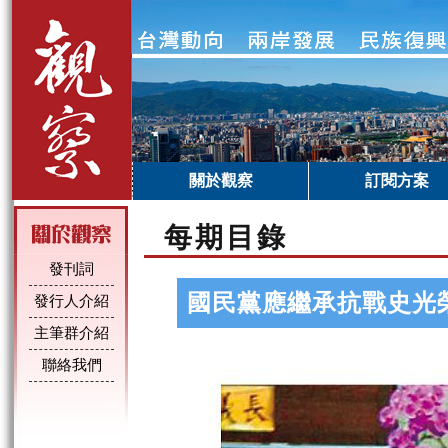
關於觀察
訂閱方案
每期目錄
發刊詞
國民黨應繼承抗戰史光
發行人介紹
主筆群介紹
聯絡我們