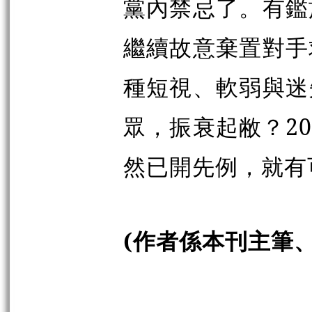
黨內禁忌了。有鑑
繼續故意棄置對手
種短視、軟弱與迷
眾，振衰起敝？20
然已開先例，就有
(作者係本刊主筆