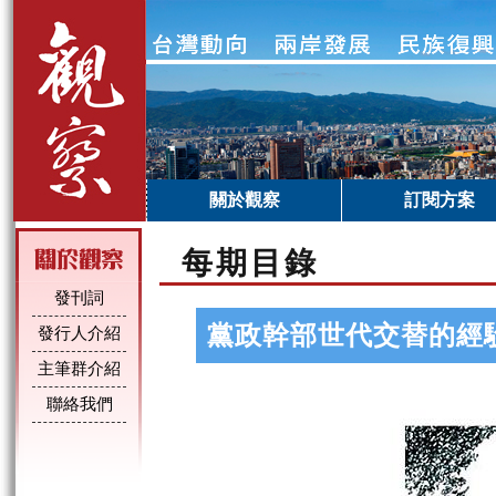
關於觀察
訂閱方案
每期目錄
發刊詞
黨政幹部世代交替的經
發行人介紹
主筆群介紹
聯絡我們