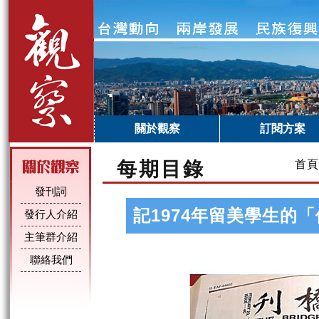
關於觀察
訂閱方案
每期目錄
首頁
發刊詞
記1974年留美學生的
發行人介紹
主筆群介紹
聯絡我們