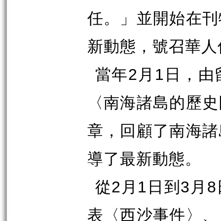
任。」並開始在刊
新動態，號召華人
當年
2
月
1
日，由
〈南海諸島的歷史
章，回顧了南海諸
導了最新動態。
從
2
月
1
日到
3
月
8
表〈西沙事件〉、