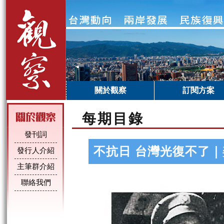
關於觀察
訂閱方案
每期目錄
發刊詞
不抗日 台灣光復不了
發行人介紹
主筆群介紹
聯絡我們