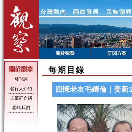
關於觀察
訂閱方案
每期目錄
發刊詞
回憶老友毛鑄倫｜姜新
發行人介紹
主筆群介紹
聯絡我們