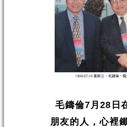
毛鑄倫
月
日
7
28
朋友的人，心裡