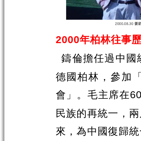
年柏林往事
2000
鑄倫擔任過中國
德國柏林，參加
會」。毛主席在
6
民族的再統一，兩
來，為中國復歸統