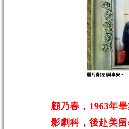
顧乃春，1963
影劇科，後赴美留