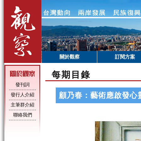
關於觀察
訂閱方案
每期目錄
發刊詞
顧乃春：藝術應啟發心
發行人介紹
主筆群介紹
聯絡我們