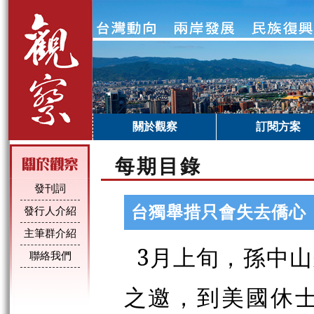
關於觀察
訂閱方案
每期目錄
發刊詞
台獨舉措只會失去僑心
發行人介紹
主筆群介紹
3月上旬，孫中
聯絡我們
之邀，到美國休