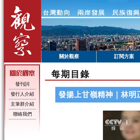
關於觀察
訂閱方案
每期目錄
發刊詞
發揚上甘嶺精神｜林明
發行人介紹
主筆群介紹
聯絡我們