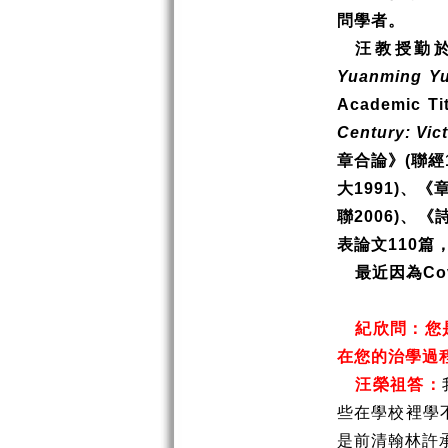
問學者。
汪教授勤
Yuanming Y
Academic Tit
Century: Vic
章合論》
(
聯經
大
1991)
、《
聯
2006)
、《
表論文
110
篇
最近因為
Co
紀欣問：您
在您的治學過
汪榮祖答：
些在學校裡學
是前清翰林許