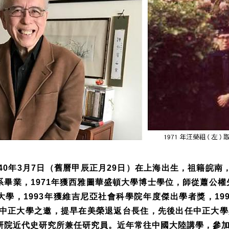
40
年
3
月
7
日（舊曆甲辰正月
29
日）在上海出生，祖籍皖南
系畢業，
1971
年獲西雅圖華盛頓大學博士學位，師從蕭公權
大學，
1993
年獲維吉尼亞社會科學院年度傑出學者獎，
19
中正大學之邀，提早在美榮退返台長住，先後出任中正大學
研院近代史研究所兼任研究員。近年常往中國大陸講學，參