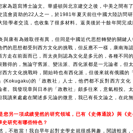
想家為題寫博士論文。華盛頓與北京建交之後，中美之間有
交流會資助的
22
人之一，於
1981
年夏天前往中國大陸訪問研
大陸學者交流，也收集了很多材料。返美後於十餘年間完成
。
炎與康有為雖取徑有異，但同是中國近代思想轉變的關鍵人
他們的思想都受到西方文化的挑戰，但反應不一樣，康南海
西方走在前面而已，而太炎則認為文化是多元的，各種不同
很難得的，無論守舊派、變法派、西化派都是一元論者，但
對西方文化挑戰時，開始時也有西化派，但後來就有俄國的
」
(Kokugaku)
的「政教社」人士，他們都不反對西方文化
論者。我發現章與日本的「政教社」頗多往來，意氣相投。
但我讀來處處在闡述多元論的微意，我已有長文論之，在此
是您另一項成績斐然的研究領域，已有《史傳通說》與《史
學史研究有哪些特色？
然，不敢當！我自早年起對史學史就很感興趣，閱讀較廣，