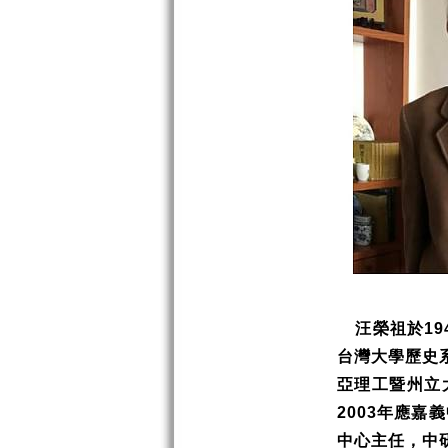
汪榮祖於
19
台灣大學歷史
亞理工暨州立
2003
年應嘉義
中心主任，中