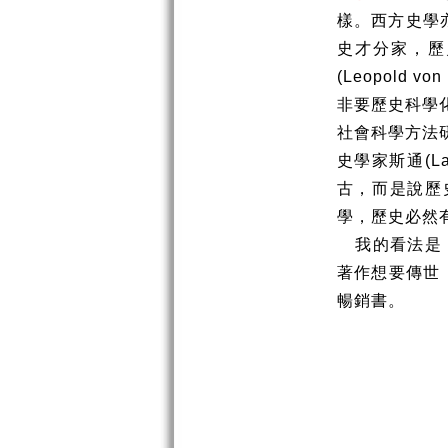
樣。西方史學
史才分家，歷
(Leopold von
非要歷史科學
社會科學方法
史學家斯通
(L
古，而是說歷
學，歷史必然
我的看法是
著作想要傳世
暢銷書。