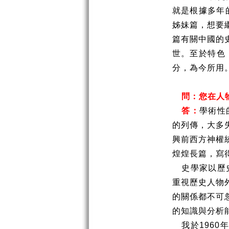
就是根據多年
姊妹篇，想要
篇有關中國的
世。至於特色
分，為今所用
問：您在人
答：
學術性
的列傳，大多
興前西方神權
煌煌長篇，寫
史學家以歷
重視歷史人物
的關係都不可
的知識與分析
我於
1960
年