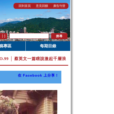
回到首頁
意見回饋
廣告刊登
稿專區
每期目錄
O.99 │ 蔡英文一篇瞎說激起千層浪
在 Facebook 上分享！