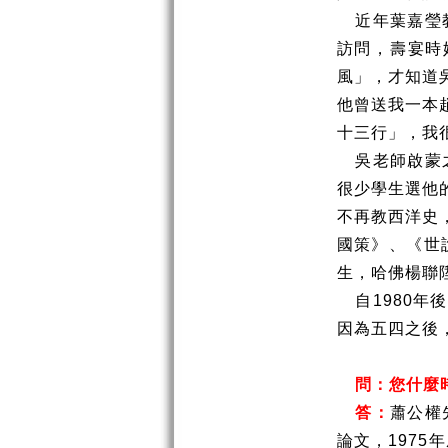
近年葉嘉瑩
訪問，壽宴時
風」，才知道
他曾送我一本
十三行」，我
吳老師啟蒙
很少學生選他
不再教西洋史
國策》、《世
生，哈佛楊聯
自
1980
年後
因為五四之後
問：您什麼
答：
蕭公權
論文，
1975
年