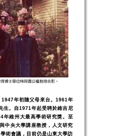
，
1947
年初隨父母來台。
1961
年
先生。自
1971
年起受聘於維吉尼
94
年維州大最高學術研究獎。至
與中央大學講座教授，人文研究
加學術會議，目前仍是山東大學訪