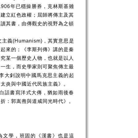
1906
年已穩操勝券，克林斯基雖
於建立紅色政權；屈師將傳主及其
。讀其書，由傳觀史的視野為之頓
文主義
(Humanism)
，其實意思是
麼起來的；《李斯列傳》講的是秦
研究某一個歷史人物，也就是以人
的一生，而史學家則可聚焦傳主最
李大釗說明中國馬克思主義的起
章太炎與中國近代民族主義》。
白話書寫洋式大傳，猶如雨後春
挫折：郭嵩燾與道咸同光時代》。
為文學，班固的《漢書》也是這