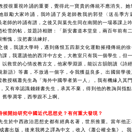
教授很重視吟誦的重要，覺得此一寶貴的傳統不應消失。她
她鼓勵大家吟誦，我吟誦了吳老師教我的郭登〈送岳季方
吳老師的吟誦有譜，之後又與葉先生同在南開的一場慕課上
趙松雪的帖，並題詩相贈：「新安書道本堂皇，兩百年前有
很慚愧，沒把書法練好。
之後，我讀大學時，遇到痛恨五四新文化運動摧殘傳統的徐
的課，我選讀他的西洋中古史，大教室只有我一個學生，但
，以救世的心情改教古文，他家學淵源，能以古韻朗讀《詩
說新語》等書，不放過一個字，令我獲益良多。出國留學後
陞教授稱蕭先生為「海外中國學者第一人」，我有機緣入其
，又有幸認識錢鍾書先生，承其不棄，得到他的教誨與指點
，舊學凋零，西學跟不上啊。
時候開始研究中國近代思想史？有何重大發現？
先生於中西政治思想史都有經典名著，世所推重。當年他正
成書出版，後來我將之譯為中文，收入《蕭公權全集》。我