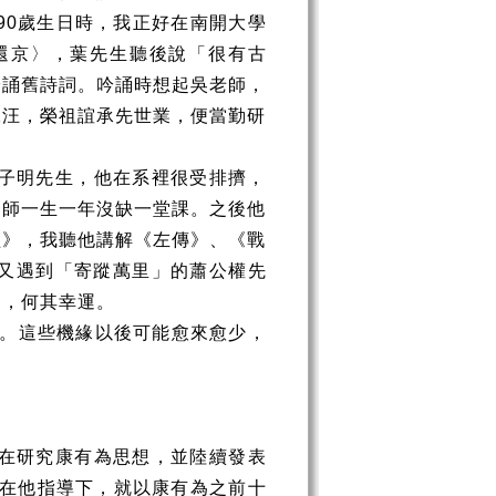
90
歲生日時，我正好在南開大學
還京〉，葉先生聽後說「很有古
吟誦舊詩詞。吟誦時想起吳老師，
二汪，榮祖誼承先世業，便當勤研
子明先生，他在系裡很受排擠，
一師一生一年沒缺一堂課。之後他
經》，我聽他講解《左傳》、《戰
又遇到「寄蹤萬里」的蕭公權先
門，何其幸運。
。這些機緣以後可能愈來愈少，
在研究康有為思想，並陸續發表
在他指導下，就以康有為之前十