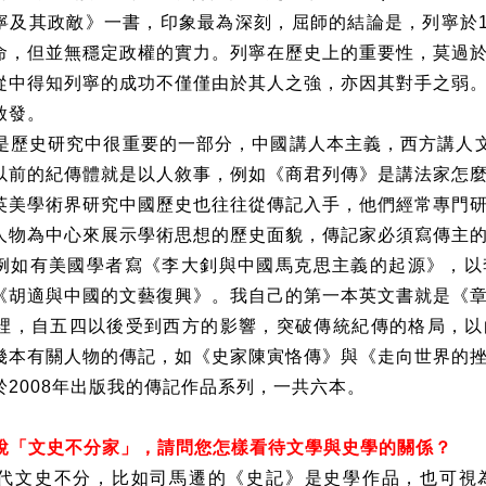
寧及其政敵》一書，印象最為深刻，屈師的結論是，列寧於
命，但並無穩定政權的實力。列寧在歷史上的重要性，莫過
從中得知列寧的成功不僅僅由於其人之強，亦因其對手之弱
啟發。
是歷史研究中很重要的一部分，中國講人本主義，西方講人
以前的紀傳體就是以人敘事，例如《商君列傳》是講法家怎
英美學術界研究中國歷史也往往從傳記入手，他們經常專門
人物為中心來展示學術思想的歷史面貌，傳記家必須寫傳主
例如有美國學者寫《李大釗與中國馬克思主義的起源》，以
《胡適與中國的文藝復興》。我自己的第一本英文書就是《
裡，自五四以後受到西方的影響，突破傳統紀傳的格局，以
幾本有關人物的傳記，如《史家陳寅恪傳》與《走向世界的
於
2008
年出版我的傳記作品系列，一共六本。
說「文史不分家」，請問您怎樣看待文學與史學的關係？
代文史不分，比如司馬遷的《史記》是史學作品，也可視