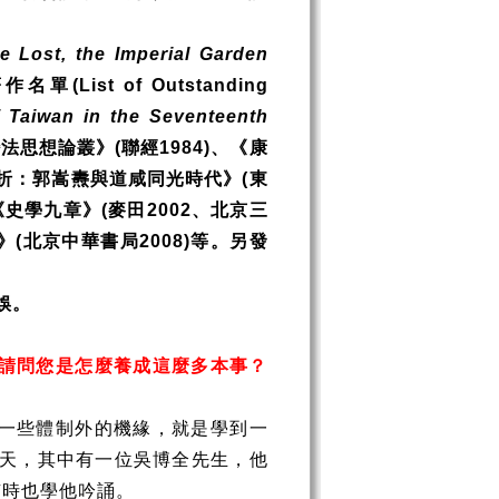
e Lost, the Imperial Garden
著作名單
(List of Outstanding
 Taiwan in the Seventeenth
變法思想論叢》
(
聯經
1984)
、《康
折：郭嵩燾與道咸同光時代》
(
東
《史學九章》
(
麥田
2002
、北京三
》
(
北京中華書局
2008)
等。另發
娛。
請問您是怎麼養成這麼多本事？
一些體制外的機緣，就是學到一
天，其中有一位吳博全先生，他
有時也學他吟誦。