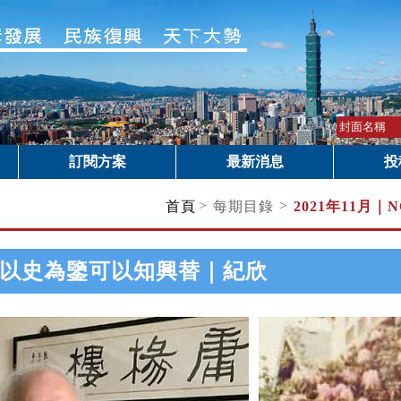
訂閱方案
最新消息
投
>
>
首頁
每期目錄
2021年11月｜
N
以史為鑒可以知興替｜紀欣