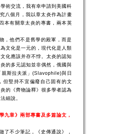
了學術交流，我有幸申請到美國科
究八個月，我以章太炎作為計畫
四本有關章太炎的專書，兩本英
物，他們不是舊學的殿軍，而是
認為文化是一元的，現代化是人類
的文化應該并存不悖。太炎的認知
太炎的多元認知並非偶然，俄國與
「親斯拉夫派」
(Slavophile)
與日
，但堅持不宜偏廢自己固有的文
太炎的《齊物論釋》很多學者認為
無法細說。
學九章》兩部專書及多篇論文，
做了不少筆記，《史傳通說》，