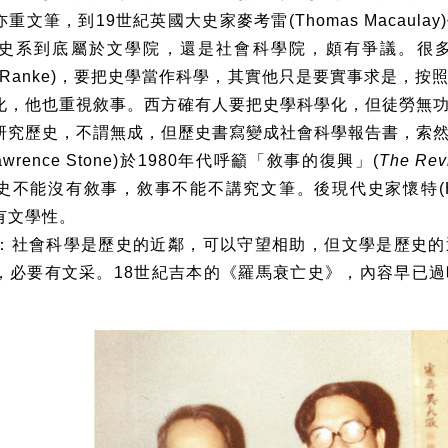
亦重文筆，到
19
世紀英國大史家麥考雷
(Thomas Macaulay)
史系到底屬於文學院，還是社會科學院，頗有爭議。很
 Ranke)
，要把史學當作科學，其實他只是要實事求是，按
化，他也重視敘事。西方確有人要把史學科學化，但徒勞無
研究歷史，不謂無成，但歷史書寫變成社會科學報告書，索
awrence Stone)
於
1980
年代呼籲「敘事的復興」
(
The Revi
史不能沒有敘事，敘事不能不講究文筆。後現代史家懷特
(
有文學性。
：社會科學是歷史的近鄰，可以守望相助，但文學是歷史的
，必要有文采。
18
世紀吉本的《羅馬衰亡史》，內容早已過