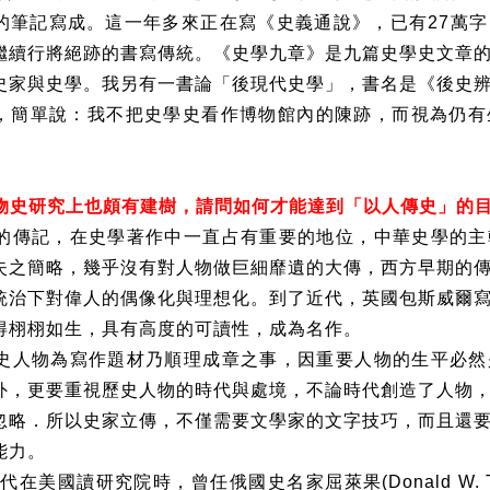
的筆記寫成。這一年多來正在寫《史義通說》，已有
27
萬字
繼續行將絕跡的書寫傳統。《史學九章》是九篇史學史文章
史家與史學。我另有一書論「後現代史學」，書名是《後史
，簡單說：我不把史學史看作博物館內的陳跡，而視為仍有
。
物史研究上也頗有建樹，請問如何才能達到「以人傳史」的
的傳記，在史學著作中一直占有重要的地位，中華史學的主
失之簡略，幾乎沒有對人物做巨細靡遺的大傳，西方早期的
統治下對偉人的偶像化與理想化。到了近代，英國包斯威爾
得栩栩如生，具有高度的可讀性，成為名作。
史人物為寫作題材乃順理成章之事，因重要人物的生平必然
外，更要重視歷史人物的時代與處境，不論時代創造了人物
忽略．所以史家立傳，不僅需要文學家的文字技巧，而且還
能力。
代在美國讀研究院時，曾任俄國史名家屈萊果
(Donald W. 