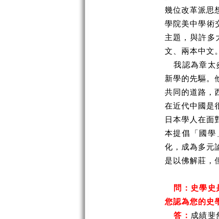
幾位改革派思
學院美中學術
主題，與許多
文、兩本中文
我認為章太
新學的先驅。
共同的道路，
在近代中國是
日本學人在面
本提倡「國學
化，成為多元
是以佛解莊，
問：史學史
您認為您的史
答：
成績斐