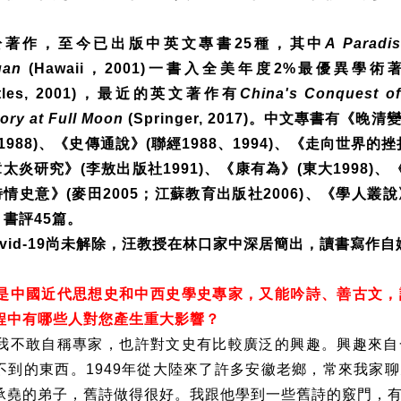
於著作，至今已出版中英文專書
25
種，其中
A Paradis
uan
(Hawaii
，
2001)
一書入全美年度
2%
最優異學術
les, 2001)
，最近的英文著作有
China's Conquest of
tory at Full Moon
(Springer, 2017)
。中文專書有《晚清
1988)
、《史傳通說》
(
聯經
1988
、
1994)
、《走向世界的挫
章太炎研究》
(
李敖出版社
1991)
、《康有為》
(
東大
1998)
、
詩情史意》
(
麥田
2005
；江蘇教育出版社
2006)
、《學人叢說
，書評
45
篇。
vid-19
尚未解除，汪教授在林口家中深居簡出，讀書寫作自
是中國近代思想史和中西史學史專家，又能吟詩、善古文，
程中有哪些人對您產生重大影響？
我不敢自稱專家，也許對文史有比較廣泛的興趣。興趣來自
不到的東西。
1949
年從大陸來了許多安徽老鄉，常來我家聊
承堯的弟子，舊詩做得很好。我跟他學到一些舊詩的竅門，