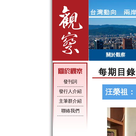
關於觀察
每期目錄
發刊詞
汪榮祖：
發行人介紹
主筆群介紹
聯絡我們