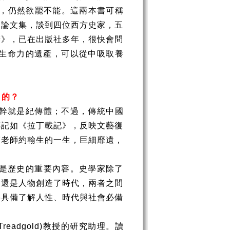
，仍然欲罷不能。這兩本書可稱
的論文集，談到四位西方史家，五
辨》，已在出版社多年，很快會問
生命力的遺產，可以從中吸取養
目的？
幹就是紀傳體；不過，傳統中國
傳記如《拉丁載記》，反映文藝復
寫老師約翰生的一生，巨細靡遺，
是歷史的重要內容。史學家除了
，還是人物創造了時代，兩者之間
要具備了解人性、時代與社會必備
Treadgold)
教授的研究助理。讀