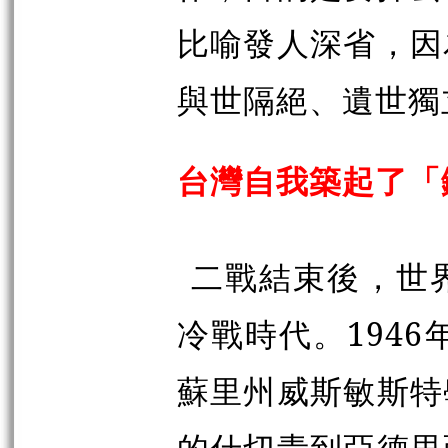
比喻發人深省，因
與世隔絕、遺世獨
台灣自我築起了「
二戰結束後，世
冷戰時代。194
蘇里州威斯敏斯特
的什切青到亞德里