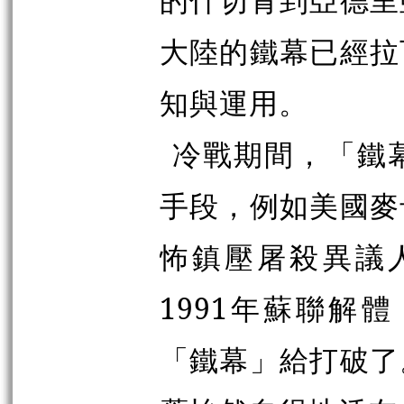
大陸的鐵幕已經拉
知與運用。
冷戰期間，「鐵
手段，例如美國麥
怖鎮壓屠殺異議人
1991年蘇聯解
「鐵幕」給打破了