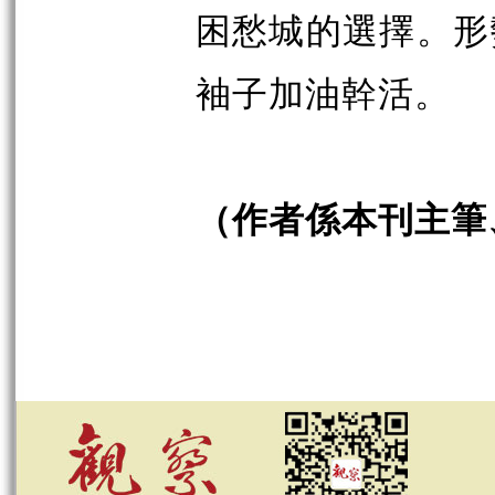
困愁城的選擇。形
袖子加油幹活。
（作者係本刊主筆