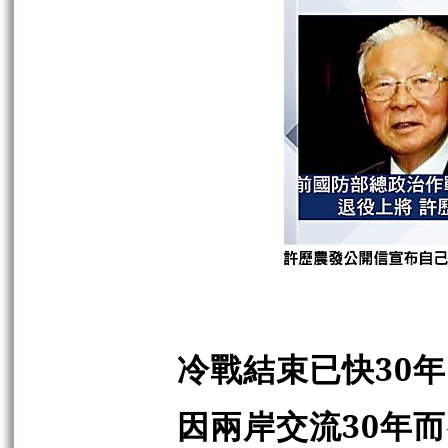
冷戰結束已快30
因兩岸交流30年