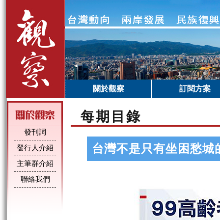
關於觀察
訂閱方案
每期目錄
發刊詞
台灣不是只有坐困愁城
發行人介紹
主筆群介紹
聯絡我們