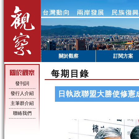
關於觀察
訂閱方案
每期目錄
發刊詞
日執政聯盟大勝使修憲
發行人介紹
主筆群介紹
聯絡我們