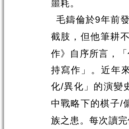
噩耗。
毛鑄倫於
年前
9
截肢，但他筆耕
作》自序所言，「
持寫作」。近年
化
異化」的演變
/
中戰略下的棋子
/
族之患。每次讀完