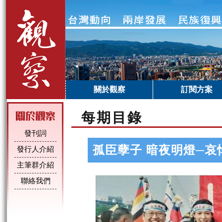
關於觀察
訂閱方案
每期目錄
發刊詞
孤臣孽子 暗夜明燈─哀
發行人介紹
主筆群介紹
聯絡我們