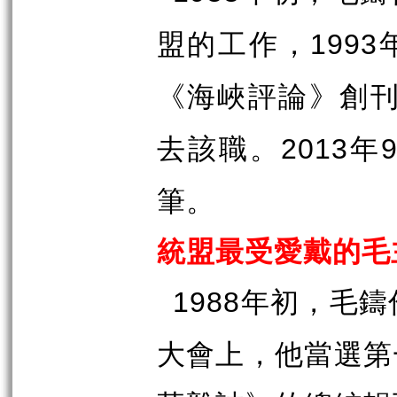
盟的工作，
1993
《海峽評論》創
去該職。
年
2013
筆。
統盟最受愛戴的毛
年初，毛鑄
1988
大會上，他當選第