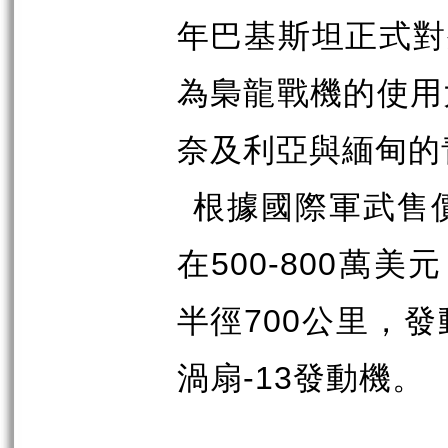
年巴基斯坦正式對
為梟龍戰機的使用
奈及利亞與緬甸的
根據國際軍武售
在
500-800
萬美元
半徑
700
公里，發
渦扇
-13
發動機。