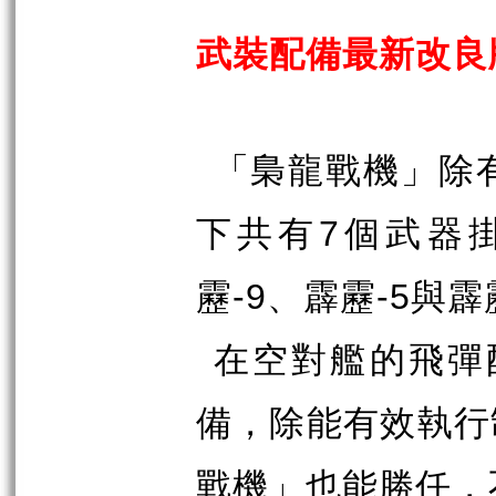
武裝配備最新改良
「梟龍戰機」除
下共有
7
個武器
靂
-9
、霹靂
-5
與霹
在空對艦的飛彈
備，除能有效執行
戰機」也能勝任，