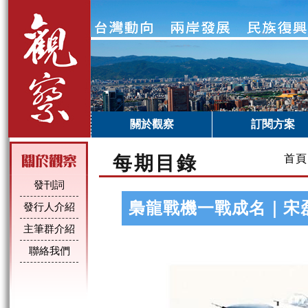
關於觀察
訂閱方案
每期目錄
首頁
發刊詞
梟龍戰機一戰成名｜宋
發行人介紹
主筆群介紹
聯絡我們