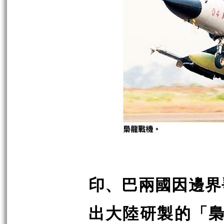
印、巴兩國因邊界
出大陸研製的「