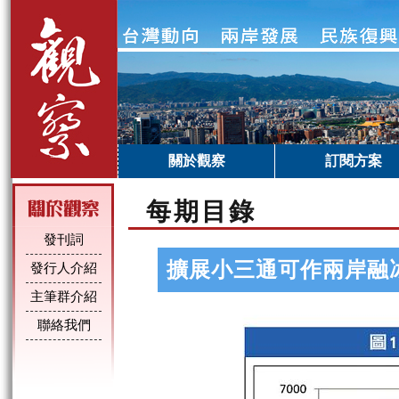
關於觀察
訂閱方案
每期目錄
發刊詞
擴展小三通可作兩岸融
發行人介紹
主筆群介紹
聯絡我們