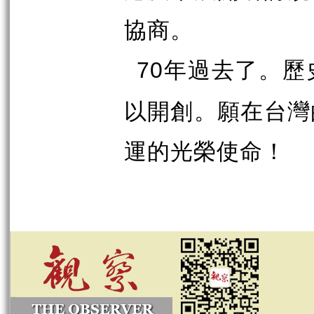
協商。
年過去了。歷
70
以開創。願在台灣
運的光榮使命！