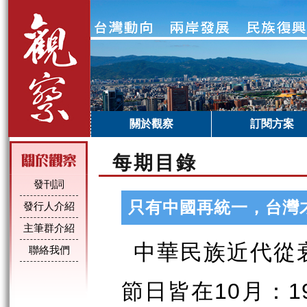
關於觀察
訂閱方案
每期目錄
發刊詞
只有中國再統一，台灣
發行人介紹
主筆群介紹
中華民族近代從
聯絡我們
節日皆在
月：
10
1