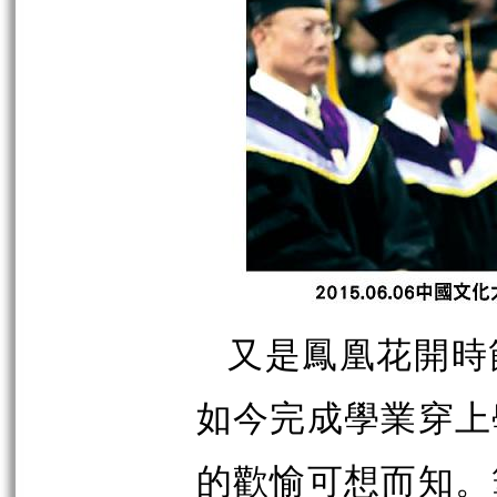
又是鳳凰花開時
如今完成學業穿上
的歡愉可想而知。