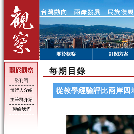
關於觀察
訂閱方案
每期目錄
發刊詞
從教學經驗評比兩岸四
發行人介紹
主筆群介紹
聯絡我們