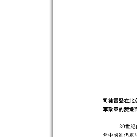
司徒雷登在北
華政策的變遷
20世
然中國卻仍處