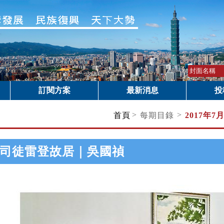
訂閱方案
最新消息
投
>
>
首頁
每期目錄
2017年7
司徒雷登故居｜吳國禎