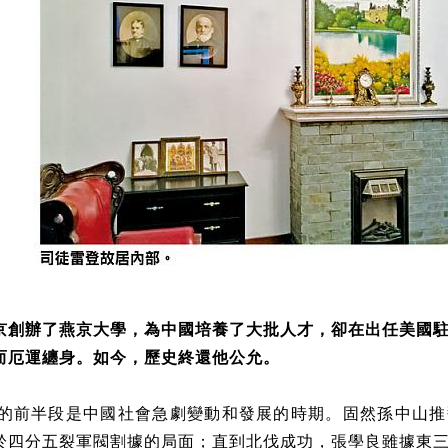
京創辦了燕京大學，為中國培養了大批人才，卻在出任美國
而厄運纏身。如今，歷史終還他公允。
紀的前半段是中國社會急劇變動和發展的時期。固然孫中山
於四分五裂軍閥割據的局面；直到北伐成功，張學良雖據東