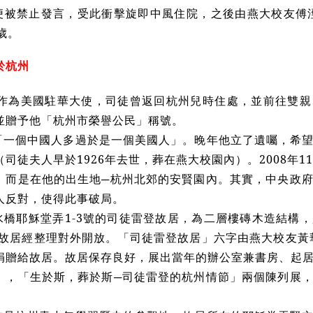
便被禁止發言，受此衝擊旋即中風住院，之後由燕大校友傅涇
歲。
於杭州
秋，作為美國駐華大使，司徒曾返回杭州兒時住處，並前往雙
並贈予他「杭州市榮譽公民」稱號。
「一個中國人多過於是一個美國人」。晚年他立了遺囑，希
司徒夫人早於1926年去世，葬在燕大校園內）。2008年1
，而是在他的出生地─杭州北郊的安賢園內。其實，中央政
人反對，使得此事破局。
水橋耶穌堂弄1-3號的司徒雷登故居，為二層樓磚木造結構
年，故居經整理對外開放。「司徒雷登故居」六字由燕大校友黃
捐贈給故居。故居保存良好，展出當年的辦公室兼書房、起
」，「生於斯，葬於斯─司徒雷登的杭州情節」兩個陳列展