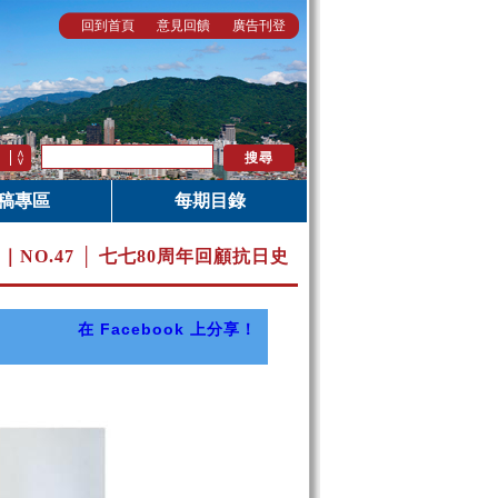
回到首頁
意見回饋
廣告刊登
稿專區
每期目錄
月｜
NO.47 │ 七七80周年回顧抗日史
在 Facebook 上分享！