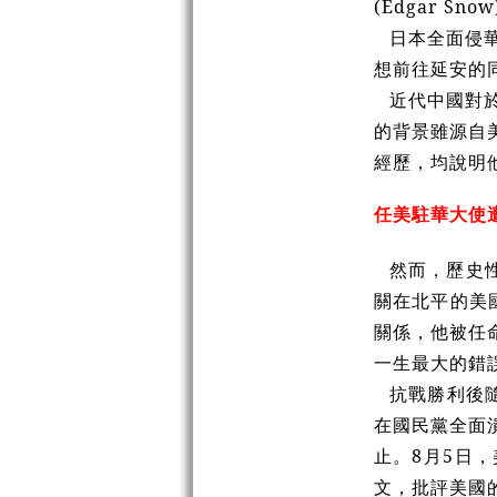
(Edgar 
日本全面侵
想前往延安的
近代中國對
的背景雖源自
經歷，均說明
任美駐華大使
然而，歷史
關在北平的美國
關係，他被任
一生最大的錯
抗戰勝利後
在國民黨全面
止。8月5日
文，批評美國