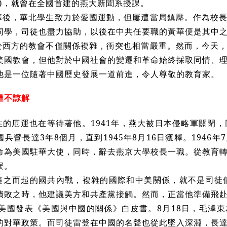
Snow)，就曾在全國首建的燕大新聞系授課。
華後，華北學生致力於愛國運動，但屢遭當局鎮壓。作為校
同學，司徒也盡力協助，以後在中共任要職的黃華便是其中
於西方的教會不僅關係複雜，衝突也相當嚴重。然而，今天
美國教會，但他對於中國社會的變遷和革命始終採取同情、
他是一位隨著中國歷史發展一道前進，令人尊敬的教育家。
遭不諒解
性的厄運也在等待著他。1941年，燕大被日本侵略軍關閉，
兵營長達3年8個月，直到1945年8月16日獲釋。1946
命為美國駐華大使，同時，辭去燕京大學校長一職。從教育
誤。
隨之而起的國共內戰，複雜的國際和中美關係，就不是司徒個
潰敗之時，他建議美方和共產黨接觸。然而，正當他準備飛
，美國發表《美國與中國的關係》白皮書。8月18日，毛澤
的對華政策。而司徒雷登在中國的名聲也從此墜入深淵，長