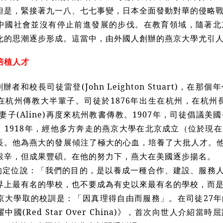
但是，緊接著九一八、七七事變，日本全面發動對華的侵略
中國社會並沒有停止前進發展的步伐。在教育領域，隨著北
化的思潮逐步形成。這當中，由外國人創辦的燕京大學尤引
培植人才
辦者和校長司徒雷登(John Leighton Stuart)，
在杭州傳教大半輩子。司徒於1876年出生在杭州，在杭州長
攜妻子(Aline)再度來杭州教書傳教。1907年，司徒倡議
。1918年，經他多方奔走的燕京大學在北京成立（位於現
。他為燕大的發展傾注了極大的心血，培養了大批人才。他曾先後
艱辛，但成果豐碩。在他的努力下，燕大在美國逐步揚名。
的定位說：「我們的目的，是以養成一種合作、建設、服務
界上最有名的學校，也不要成為有史以來最有名的學校，而
京大學取的校訓是：「因真理得自由而服務」。在司徒27
中國(Red Star Over China)》，首次向世人介紹