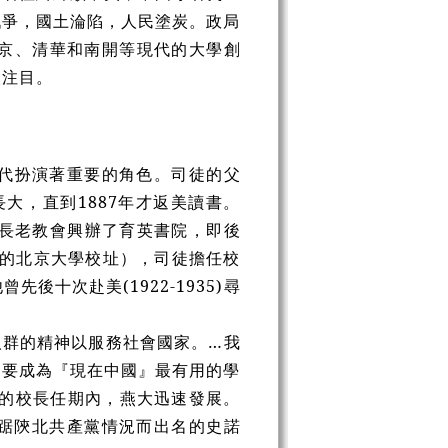
戰爭，國土淪陷，人民塗炭。政局
京、清華和南開等現代的大學創
人注目。
在那個年代扮演著重要的角色。司徒的父
大，直到1887年才返美讀書。
美國長老教會興辦了育英書院，即後
在的北京大學校址），司徒擔任校
十次赴美(1922-1935)尋
人群的精神以服務社會國家。…我
是要成為『現在中國』最有用的學
年的校長任期內，燕大迅速發展。
當時屈踞陝北共產黨情況而出名的史諾