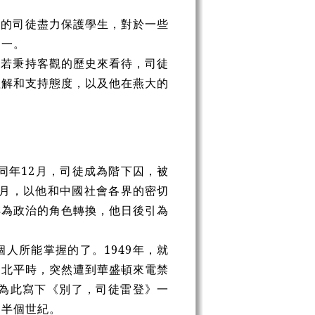
長的司徒盡力保護學生，對於一些
之一。
，若秉持客觀的歷史來看待，司徒
理解和支持態度，以及他在燕大的
同年12月，司徒成為階下囚，被
年7月，以他和中國社會各界的密切
轉為政治的角色轉換，他日後引為
人所能掌握的了。1949年，就
赴北平時，突然遭到華盛頓來電禁
東為此寫下《別了，司徒雷登》一
達半個世紀。