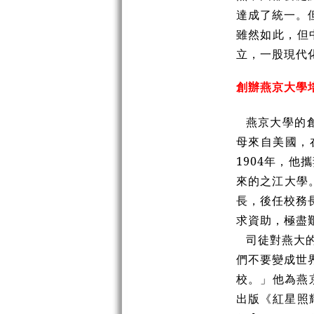
達成了統一。
雖然如此，但
立，一股現代
創辦燕京大學
燕京大學的創
母來自美國，
1904年，他
來的之江大學
長，後任校務長
求資助，極盡
司徒對燕大
們不要變成世
校。」他為燕
出版《紅星照耀