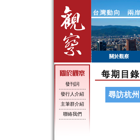
關於觀察
每期目錄
發刊詞
尋訪杭州
發行人介紹
主筆群介紹
聯絡我們