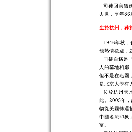
司徒回美後
去世，享年86
生於杭州，葬
1946年
他熱情歡迎，
司徒自稱是
人的墓地相鄰（
但不是在燕園
是北京大學有
位於杭州天
此。2005
物從美國轉運
中國名流印象
富。