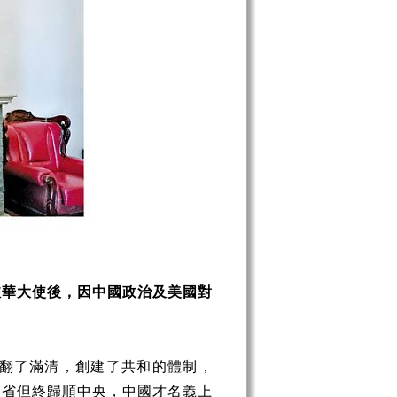
駐華大使後，因中國政治及美國對
推翻了滿清，創建了共和的體制，
三省但終歸順中央，中國才名義上