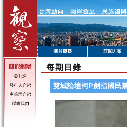
關於觀察
訂閱方案
每期目錄
發刊詞
雙城論壇柯P劍指國民
發行人介紹
主筆群介紹
聯絡我們