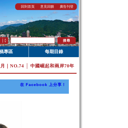
回到首頁
意見回饋
廣告刊登
稿專區
每期目錄
0月｜
NO.74 │ 中國崛起和兩岸70年
在 Facebook 上分享！