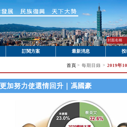
訂閱方案
最新消息
投
>
>
首頁
每期目錄
2019年1
更加努力使選情回升｜馮國豪