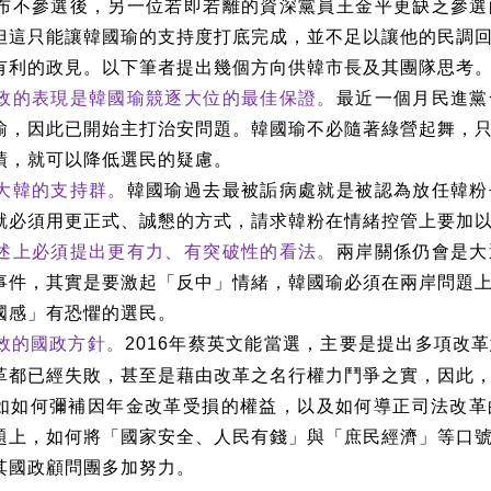
布不參選後，另一位若即若離的資深黨員王金平更缺乏參選
但這只能讓韓國瑜的支持度打底完成，並不足以讓他的民調
有利的政見。以下筆者提出幾個方向供韓市長及其團隊思考
政的表現是韓國瑜競逐大位的最佳保證。
最近一個月民進黨
瑜，因此已開始主打治安問題。韓國瑜不必隨著綠營起舞，
績，就可以降低選民的疑慮。
大韓的支持群。
韓國瑜過去最被詬病處就是被認為放任韓粉
就必須用更正式、誠懇的方式，請求韓粉在情緒控管上要加
述上必須提出更有力、有突破性的看法。
兩岸關係仍會是大
事件，其實是要激起「反中」情緒，韓國瑜必須在兩岸問題
國感」有恐懼的選民。
效的國政方針。
年蔡英文能當選，主要是提出多項改革
2016
革都已經失敗，甚至是藉由改革之名行權力鬥爭之實，因此
如如何彌補因年金改革受損的權益，以及如何導正司法改革
題上，如何將「國家安全、人民有錢」與「庶民經濟」等口
其國政顧問團多加努力。