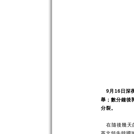
月
日深
9
16
舉；數分鐘後
分裂。
在隨後幾天
英文領先韓國