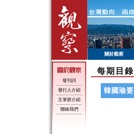
關於觀察
每期目錄
發刊詞
韓國瑜要
發行人介紹
主筆群介紹
聯絡我們