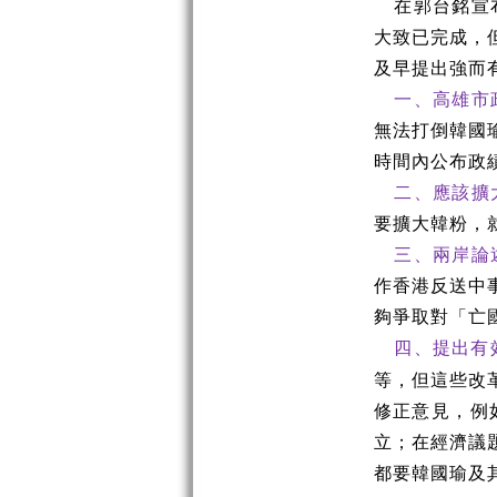
在郭台銘宣
大致已完成，
及早提出強而
一、高雄市
無法打倒韓國
時間內公布政
二、應該擴
要擴大韓粉，
三、兩岸論
作香港反送中
夠爭取對「亡
四、提出有
等，但這些改
修正意見，例
立；在經濟議
都要韓國瑜及