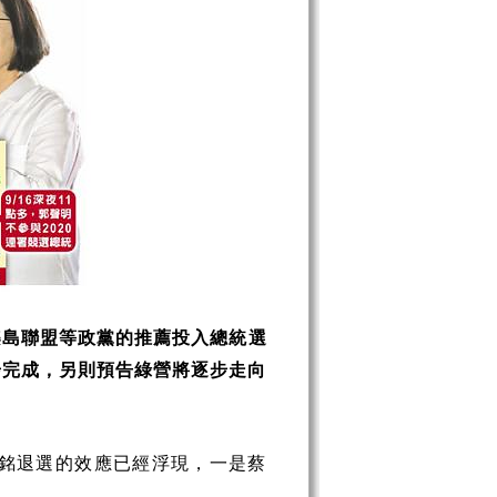
樂島聯盟等政黨的推薦投入總統選
步完成，另則預告綠營將逐步走向
銘退選的效應已經浮現，一是蔡