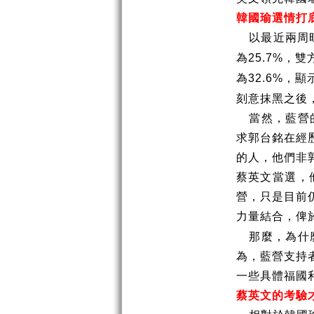
韓國瑜選情打
以最近兩周
為
，雙
25.7%
為
，顯
32.6%
刻意抹黑之後
當然，藍營
求郭台銘在經
的人，他們非
蔡英文當選，
營，只是目前
力量結合，俾
那麼，為什
為，藍營支持
一些具體福國
蔡英文的考驗