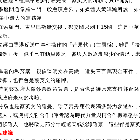
瑜歷經各種淬練逐步打底完成，蔡英文的考驗才真正開始。
學歷問題像羅生門一般愈演愈烈，如媒體人黃暐瀚所說，如
舉中最大的震撼彈。
在索羅門、吉里巴斯斷交後，邦交國只剩下
國，這是中華
15
效應。
文經由香港反送中事件操作的「芒果乾」
亡國感
，雖是「
(
)
條例」後，似乎已有動員疲乏、參與人數逐漸減少的情況，
爆發的私菸案、親信陳明文在高鐵上遺失三百萬現金事件，
爆彈，也都會是蔡英文的痛腳。
時間蔡政府大撒鈔票政策買票，是否也會讓原來支持郭台銘
蔡政府未來的考驗。
分裂也是蔡英文的隱憂。除了呂秀蓮代表獨派勢力參選外，
選人，或與柯文哲合作
筆者認為時代力量與柯合作機率微乎
(
組候選人，也將吸走部分年輕選民或淺綠選票，這些都是蔡
點建議