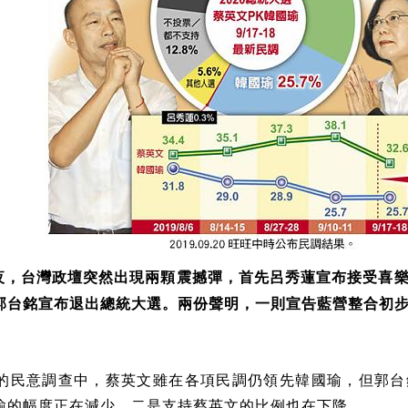
夜，台灣政壇突然出現兩顆震撼彈，首先呂秀蓮宣布接受喜
郭台銘宣布退出總統大選。兩份聲明，一則宣告藍營整合初
的民意調查中，蔡英文雖在各項民調仍領先韓國瑜，但郭台
瑜的幅度正在減少，二是支持蔡英文的比例也在下降。