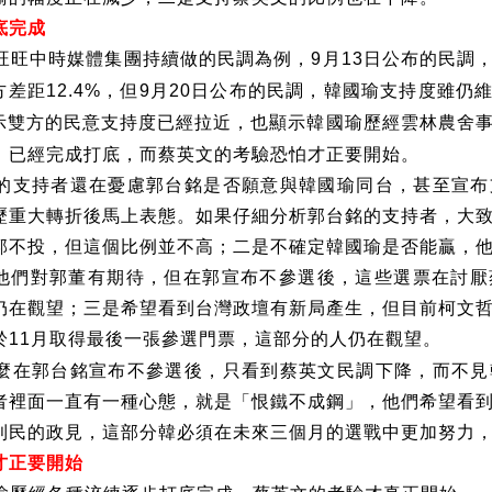
底完成
旺旺中時媒體集團持續做的民調為例，
月
日公布的民調
9
13
方差距
，但
月
日公布的民調，韓國瑜支持度雖仍
12.4%
9
20
示雙方的民意支持度已經拉近，也顯示韓國瑜歷經雲林農舍
，已經完成打底，而蔡英文的考驗恐怕才正要開始。
的支持者還在憂慮郭台銘是否願意與韓國瑜同台，甚至宣布
歷重大轉折後馬上表態。如果仔細分析郭台銘的支持者，大
郭不投，但這個比例並不高；二是不確定韓國瑜是否能贏，
他們對郭董有期待，但在郭宣布不參選後，這些選票在討厭
仍在觀望；三是希望看到台灣政壇有新局產生，但目前柯文
於
月取得最後一張參選門票，這部分的人仍在觀望。
11
麼在郭台銘宣布不參選後，只看到蔡英文民調下降，而不見
者裡面一直有一種心態，就是「恨鐵不成鋼」，他們希望看
利民的政見，這部分韓必須在未來三個月的選戰中更加努力
才正要開始