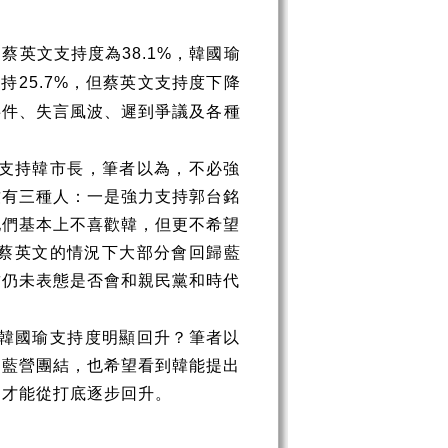
，蔡英文支持度為
，韓國瑜
38.1%
維持
，但蔡英文支持度下降
25.7%
事件、失言風波、遲到爭議及各種
支持韓市長，筆者以為，不必強
致有三種人：一是強力支持郭台銘
他們基本上不喜歡韓，但更不希望
蔡英文的情況下大部分會回歸藍
哲仍未表態是否會和親民黨和時代
韓國瑜支持度明顯回升？筆者以
到藍營團結，也希望看到韓能提出
，才能從打底逐步回升。