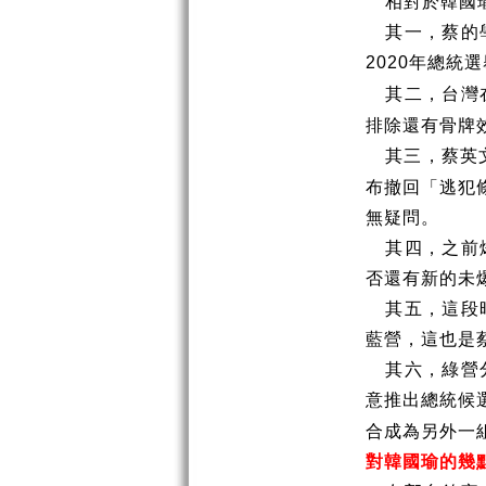
相對於韓國
其一，蔡的
年總統選
2020
其二，台灣
排除還有骨牌
其三，蔡英
布撤回「逃犯
無疑問。
其四，之前
否還有新的未
其五，這段
藍營，這也是
其六，綠營
意推出總統候
合成為另外一
對韓國瑜的幾